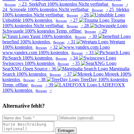
›
23
SeekPort
100% kostenlos
Nicht verfügbar
›
Browser
Browser
24
Scroogle
100% kostenlos
Nicht verfügbar
›
25
blekko
Browser
100% kostenlos
Nicht verfügbar
›
26
Browser
Unbubble
100% kostenlos
›
27
Tixuma
Browser
100% kostenlos
Nicht verfügbar
›
28
Browser
Schwuugle
100% kostenlos
Temp. offline
›
29
Browser
Yasni
100% kostenlos
›
30
Browser
benefind
100% kostenlos
›
31
Wegtam
Browser
100% kostenlos
›
32
Browser
www.yandex.com
100% kostenlos
›
33
Browser
PicSearch
100% kostenlos
›
34
Browser
Swisscows
100% kostenlos
›
35
Browser
SearXNG
Open Source
›
36
Marginalia
Search
100% kostenlos
›
37
Mojeek
100%
Browser
kostenlos
›
38
TreeDay
100% kostenlos
Browser
Temp. offline
›
39
LADEFOXX
Browser
100% kostenlos
›
Browser
Alternative fehlt?
Eintragen