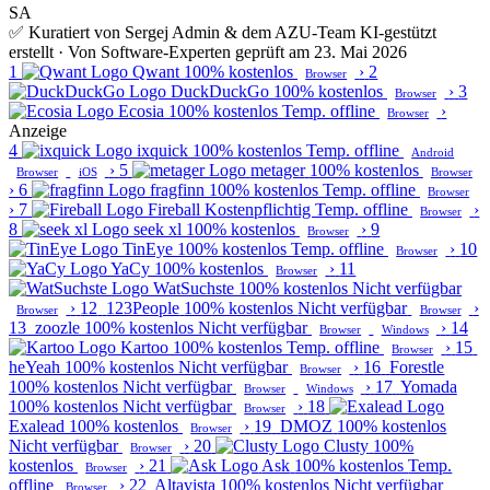
SA
✅ Kuratiert von Sergej Admin & dem AZU-Team
KI-gestützt
erstellt · Von Software-Experten geprüft am 23. Mai 2026
1
Qwant
100% kostenlos
›
2
Browser
DuckDuckGo
100% kostenlos
›
3
Browser
Ecosia
100% kostenlos
Temp. offline
›
Browser
Anzeige
4
ixquick
100% kostenlos
Temp. offline
Android
›
5
metager
100% kostenlos
Browser
iOS
Browser
›
6
fragfinn
100% kostenlos
Temp. offline
Browser
›
7
Fireball
Kostenpflichtig
Temp. offline
›
Browser
8
seek xl
100% kostenlos
›
9
Browser
TinEye
100% kostenlos
Temp. offline
›
10
Browser
YaCy
100% kostenlos
›
11
Browser
WatSuchste
100% kostenlos
Nicht verfügbar
›
12
123People
100% kostenlos
Nicht verfügbar
›
Browser
Browser
13
zoozle
100% kostenlos
Nicht verfügbar
›
14
Browser
Windows
Kartoo
100% kostenlos
Temp. offline
›
15
Browser
heYeah
100% kostenlos
Nicht verfügbar
›
16
Forestle
Browser
100% kostenlos
Nicht verfügbar
›
17
Yomada
Browser
Windows
100% kostenlos
Nicht verfügbar
›
18
Browser
Exalead
100% kostenlos
›
19
DMOZ
100% kostenlos
Browser
Nicht verfügbar
›
20
Clusty
100%
Browser
kostenlos
›
21
Ask
100% kostenlos
Temp.
Browser
offline
›
22
Altavista
100% kostenlos
Nicht verfügbar
Browser