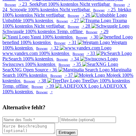
›
23
SeekPort
100% kostenlos
Nicht verfügbar
›
Browser
Browser
24
Scroogle
100% kostenlos
Nicht verfügbar
›
25
blekko
Browser
100% kostenlos
Nicht verfügbar
›
26
Browser
Unbubble
100% kostenlos
›
27
Tixuma
Browser
100% kostenlos
Nicht verfügbar
›
28
Browser
Schwuugle
100% kostenlos
Temp. offline
›
29
Browser
Yasni
100% kostenlos
›
30
Browser
benefind
100% kostenlos
›
31
Wegtam
Browser
100% kostenlos
›
32
Browser
www.yandex.com
100% kostenlos
›
33
Browser
PicSearch
100% kostenlos
›
34
Browser
Swisscows
100% kostenlos
›
35
Browser
SearXNG
Open Source
›
36
Marginalia
Search
100% kostenlos
›
37
Mojeek
100%
Browser
kostenlos
›
38
TreeDay
100% kostenlos
Browser
Temp. offline
›
39
LADEFOXX
Browser
100% kostenlos
›
Browser
Alternative fehlt?
Eintragen