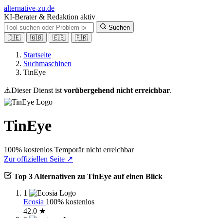
alt
ernative-zu.de
KI-Berater & Redaktion aktiv
Suchen
🇩🇪
🇬🇧
🇪🇸
🇫🇷
Startseite
Suchmaschinen
TinEye
⚠️
Dieser Dienst ist
vorübergehend nicht erreichbar
.
TinEye
100% kostenlos
Temporär nicht erreichbar
Zur offiziellen Seite ↗
Top 3 Alternativen zu TinEye auf einen Blick
1
Ecosia
100% kostenlos
42.0 ★