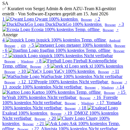
SA
✅ Kuratiert von Sergej Admin & dem AZU-Team
KI-gestützt
erstellt · Von Software-Experten geprüft am 15. Juni 2026
1
Qwant
100% kostenlos
›
2
Browser
DuckDuckGo
100% kostenlos
›
3
Browser
Ecosia
100% kostenlos
Temp. offline
›
Browser
Anzeige
4
ixquick
100% kostenlos
Temp. offline
Android
›
5
metager
100% kostenlos
Browser
iOS
Browser
›
6
fragfinn
100% kostenlos
Temp. offline
Browser
›
7
xiquick
100% kostenlos
Nicht verfügbar
›
8
Fireball
Kostenpflichtig
Browser
Windows
Temp. offline
›
9
seek xl
100% kostenlos
Browser
›
10
YaCy
100% kostenlos
›
11
Browser
Browser
WatSuchste
100% kostenlos
Nicht verfügbar
›
12
123People
100% kostenlos
Nicht verfügbar
›
Browser
Browser
13
zoozle
100% kostenlos
Nicht verfügbar
›
14
Browser
Windows
Kartoo
100% kostenlos
Temp. offline
›
15
Browser
heYeah
100% kostenlos
Nicht verfügbar
›
16
Forestle
Browser
100% kostenlos
Nicht verfügbar
›
17
Yomada
Browser
Windows
100% kostenlos
Nicht verfügbar
›
18
Browser
Exalead
100% kostenlos
›
19
DMOZ
100% kostenlos
Browser
Nicht verfügbar
›
20
Clusty
100%
Browser
kostenlos
›
21
Ask
100% kostenlos
Temp.
Browser
offline
›
22
Altavista
100% kostenlos
Nicht verfügbar
Browser