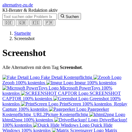
alt
ernative-zu.de
KI-Berater & Redaktion aktiv
Suchen
🇩🇪
🇬🇧
🇪🇸
🇫🇷
Startseite
Screenshot
Screenshot
Alle Alternativen mit dem Tag
Screenshot
.
Fake Detail
Kostenpflichtig
Zeoob
100% kostenlos
Imgur
100% kostenlos
Microsoft PowerToys
100%
kostenlos
SCREENSHOT
CAPTOR
100% kostenlos
Greenshot
100%
kostenlos
PrintScreen
100% kostenlos
Replay
Capture
100% kostenlos
Pagepeeker
Kostenpflichtig
URL2Picture
Kostenpflichtig
khtml2png
100% kostenlos
DriverBackup!
100% kostenlos
Quick Hide
Windows
100% kostenlos
Matrix