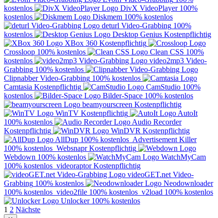
kostenlos
DivX VideoPlayer
100%
kostenlos
Diskmem
100% kostenlos
deturl Video-Grabbing
100%
kostenlos
Desktop Genius
Kostenpflichtig
XBox 360
Kostenpflichtig
Crossloop
100% kostenlos
Clean CSS
100%
kostenlos
video2mp3 Video-
Grabbing
100% kostenlos
Clipnabber Video-Grabbing
100% kostenlos
Camtasia
Kostenpflichtig
CamStudio
100%
kostenlos
Bilder-Space
100% kostenlos
beamyourscreen
Kostenpflichtig
WinTV
Kostenpflichtig
AutoIt
100% kostenlos
Audio Recorder
Kostenpflichtig
WinDVR
Kostenpflichtig
AllDup
100% kostenlos
Advertisement Killer
100% kostenlos
Websnapr
Kostenpflichtig
Webdown
100% kostenlos
WatchMyCam
100% kostenlos
videoraptor
Kostenpflichtig
videoGET.net Video-
Grabbing
100% kostenlos
Neodownloader
100% kostenlos
video2file
100% kostenlos
v2load
100% kostenlos
Unlocker
100% kostenlos
Seitennummerierung
1
2
Nächste