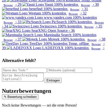
28
Schwuugle
100% kostenlos
Temp. offline
›
29
Yasni
100% kostenlos
›
30
Browser
Browser
benefind
100% kostenlos
›
31
Browser
Wegtam
100% kostenlos
›
32
Browser
www.yandex.com
100% kostenlos
›
33
PicSearch
100% kostenlos
Browser
Browser
›
34
Swisscows
100% kostenlos
›
35
Browser
SearXNG
Open Source
›
36
Marginalia Search
100% kostenlos
›
37
Mojeek
100% kostenlos
›
38
Browser
Browser
TreeDay
100% kostenlos
Temp. offline
›
Browser
39
LADEFOXX
100% kostenlos
›
Browser
Alternative fehlt?
Eintragen
Nutzerbewertungen
✎ Bewertung schreiben
Noch keine Bewertungen — sei die erste Person!