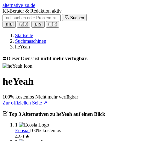
alt
ernative-zu.de
KI-Berater & Redaktion aktiv
Suchen
🇩🇪
🇬🇧
🇪🇸
🇫🇷
Startseite
Suchmaschinen
heYeah
⛔
Dieser Dienst ist
nicht mehr verfügbar
.
heYeah
100% kostenlos
Nicht mehr verfügbar
Zur offiziellen Seite ↗
Top 3 Alternativen zu heYeah auf einen Blick
1
Ecosia
100% kostenlos
42.0 ★