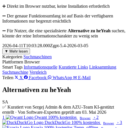
➕ Direkt im Browser nutzbar, keine Installation erforderlich
➖ Der genaue Funktionsumfang ist auf Basis der verfügbaren
Informationen nur begrenzt ersichtlich
➖ Für Nutzer, die eine spezialisierte
Alternative zu heYeah
suchen,
könnte der reine Informationscharakter zu wenig sein
2026-04-11T10:03:28.000Zgpt-5.4-2026-03-05
▼ Mehr lesen
Kategorien
Suchmaschinen
Plattformen
Browser
Smart Tags
Informationsquelle
Kuratierte Links
Linksammlung
Suchmaschine
Vergleich
Teilen
X
Facebook
WhatsApp
✉ E-Mail
Alternativen zu heYeah
SA
✅ Kuratiert von Sergej Admin & dem AZU-Team
KI-gestützt
erstellt · Von Software-Experten geprüft am 03. Mai 2026
1
Qwant
100% kostenlos
›
2
Browser
DuckDuckGo
100% kostenlos
›
3
Browser
Ecosia
100% kostenlos
Temp. offline
›