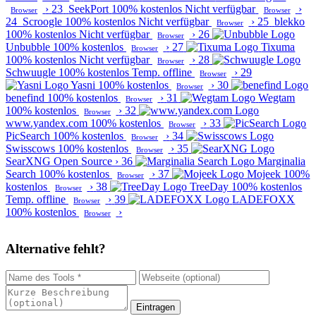
›
23
SeekPort
100% kostenlos
Nicht verfügbar
›
Browser
Browser
24
Scroogle
100% kostenlos
Nicht verfügbar
›
25
blekko
Browser
100% kostenlos
Nicht verfügbar
›
26
Browser
Unbubble
100% kostenlos
›
27
Tixuma
Browser
100% kostenlos
Nicht verfügbar
›
28
Browser
Schwuugle
100% kostenlos
Temp. offline
›
29
Browser
Yasni
100% kostenlos
›
30
Browser
benefind
100% kostenlos
›
31
Wegtam
Browser
100% kostenlos
›
32
Browser
www.yandex.com
100% kostenlos
›
33
Browser
PicSearch
100% kostenlos
›
34
Browser
Swisscows
100% kostenlos
›
35
Browser
SearXNG
Open Source
›
36
Marginalia
Search
100% kostenlos
›
37
Mojeek
100%
Browser
kostenlos
›
38
TreeDay
100% kostenlos
Browser
Temp. offline
›
39
LADEFOXX
Browser
100% kostenlos
›
Browser
Alternative fehlt?
Eintragen