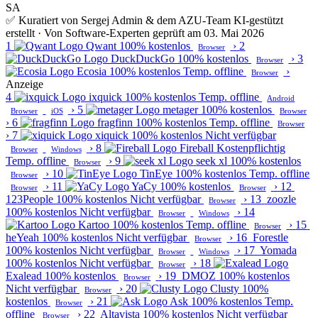
SA
✅ Kuratiert von Sergej Admin & dem AZU-Team
KI-gestützt
erstellt · Von Software-Experten geprüft am 03. Mai 2026
1
Qwant
100% kostenlos
›
2
Browser
DuckDuckGo
100% kostenlos
›
3
Browser
Ecosia
100% kostenlos
Temp. offline
›
Browser
Anzeige
4
ixquick
100% kostenlos
Temp. offline
Android
›
5
metager
100% kostenlos
Browser
iOS
Browser
›
6
fragfinn
100% kostenlos
Temp. offline
Browser
›
7
xiquick
100% kostenlos
Nicht verfügbar
›
8
Fireball
Kostenpflichtig
Browser
Windows
Temp. offline
›
9
seek xl
100% kostenlos
Browser
›
10
TinEye
100% kostenlos
Temp. offline
Browser
›
11
YaCy
100% kostenlos
›
12
Browser
Browser
123People
100% kostenlos
Nicht verfügbar
›
13
zoozle
Browser
100% kostenlos
Nicht verfügbar
›
14
Browser
Windows
Kartoo
100% kostenlos
Temp. offline
›
15
Browser
heYeah
100% kostenlos
Nicht verfügbar
›
16
Forestle
Browser
100% kostenlos
Nicht verfügbar
›
17
Yomada
Browser
Windows
100% kostenlos
Nicht verfügbar
›
18
Browser
Exalead
100% kostenlos
›
19
DMOZ
100% kostenlos
Browser
Nicht verfügbar
›
20
Clusty
100%
Browser
kostenlos
›
21
Ask
100% kostenlos
Temp.
Browser
offline
›
22
Altavista
100% kostenlos
Nicht verfügbar
Browser