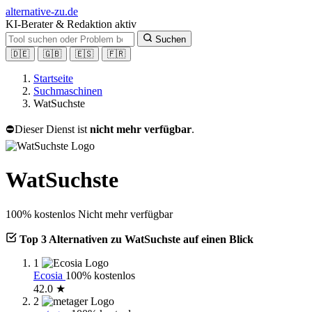
alt
ernative-zu.de
KI-Berater & Redaktion aktiv
Suchen
🇩🇪
🇬🇧
🇪🇸
🇫🇷
Startseite
Suchmaschinen
WatSuchste
⛔
Dieser Dienst ist
nicht mehr verfügbar
.
WatSuchste
100% kostenlos
Nicht mehr verfügbar
Top 3 Alternativen zu WatSuchste auf einen Blick
1
Ecosia
100% kostenlos
42.0 ★
2