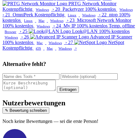
PRTG Network Monitor
Kostenpflichtig
›
20
Packetyzer
100% kostenlos
Windows
Windows
›
21
OmniPeek
Kostenpflichtig
›
22
ntop
100%
Linux
Windows
kostenlos
›
23
Microsoft Network Monitor
Linux
Mac
Windows
100% kostenlos
›
24
My IP
100% kostenlos
Temp. offline
Windows
›
25
Look@LAN
100% kostenlos
Browser
›
26
Advanced IP Scanner
Windows
100% kostenlos
›
27
NetSpot
Mac
Windows
Kostenpflichtig
›
iOS
Mac
Windows
Alternative fehlt?
Eintragen
Nutzerbewertungen
✎ Bewertung schreiben
Noch keine Bewertungen — sei die erste Person!