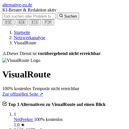
alt
ernative-zu.de
KI-Berater & Redaktion aktiv
Suchen
🇩🇪
🇬🇧
🇪🇸
🇫🇷
Startseite
Netzwerkanalyse
VisualRoute
⚠️
Dieser Dienst ist
vorübergehend nicht erreichbar
.
VisualRoute
100% kostenlos
Temporär nicht erreichbar
Zur offiziellen Seite ↗
Top 3 Alternativen zu VisualRoute auf einen Blick
1
NetPeeker
100% kostenlos
1.0 ★