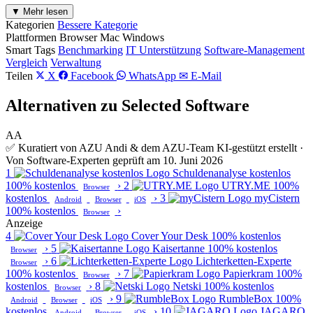
▼ Mehr lesen
Kategorien
Bessere Kategorie
Plattformen
Browser
Mac
Windows
Smart Tags
Benchmarking
IT Unterstützung
Software-Management
Vergleich
Verwaltung
Teilen
X
Facebook
WhatsApp
✉ E-Mail
Alternativen zu Selected Software
AA
✅ Kuratiert von AZU Andi & dem AZU-Team
KI-gestützt erstellt ·
Von Software-Experten geprüft am 10. Juni 2026
1
Schuldenanalyse kostenlos
100% kostenlos
›
2
UTRY.ME
100%
Browser
kostenlos
›
3
myCistern
Android
Browser
iOS
100% kostenlos
›
Browser
Anzeige
4
Cover Your Desk
100% kostenlos
›
5
Kaisertanne
100% kostenlos
Browser
›
6
Lichterketten-Experte
Browser
100% kostenlos
›
7
Papierkram
100%
Browser
kostenlos
›
8
Netski
100% kostenlos
Browser
›
9
RumbleBox
100%
Android
Browser
iOS
kostenlos
›
10
JAGARO
Android
Browser
iOS