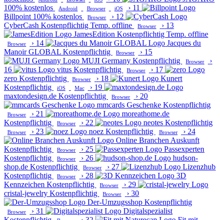
100% kostenlos
›
11
Android
Browser
iOS
Billpoint
100% kostenlos
›
12
Browser
CyberCash
Kostenpflichtig
Temp. offline
›
13
Browser
JamesEdition
Kostenpflichtig
Temp. offline
›
14
Jacques du
Browser
Manoir GLOBAL
Kostenpflichtig
›
15
Browser
MUJI Germany
Kostenpflichtig
›
Browser
16
vitus
Kostenpflichtig
›
17
Browser
zero
Kostenpflichtig
›
18
Kunert
Browser
Kostenpflichtig
›
19
iOS
Mac
maxtondesign.de
Kostenpflichtig
›
20
Browser
mmcards Geschenke
Kostenpflichtig
›
21
moreathome.de
Browser
Kostenpflichtig
›
22
neotes
Kostenpflichtig
Browser
›
23
noez
Kostenpflichtig
›
24
Browser
Browser
Online Branchen Auskunft
Kostenpflichtig
›
25
Passexperten
Browser
Kostenpflichtig
›
26
hudson-
Browser
shop.de
Kostenpflichtig
›
27
Lizenzhub
Browser
Kostenpflichtig
›
28
3D
Browser
Kennzeichen
Kostenpflichtig
›
29
Browser
cristal-jewelry
Kostenpflichtig
›
30
Browser
Der-Umzugsshop
Kostenpflichtig
›
31
Digitalspezialist
Browser
Kostenpflichtig
›
32
Fit mit