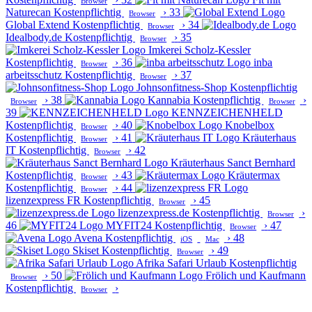
Browser
Naturecan
Kostenpflichtig
›
33
Browser
Global Extend
Kostenpflichtig
›
34
Browser
Idealbody.de
Kostenpflichtig
›
35
Browser
Imkerei Scholz-Kessler
Kostenpflichtig
›
36
inba
Browser
arbeitsschutz
Kostenpflichtig
›
37
Browser
Johnsonfitness-Shop
Kostenpflichtig
›
38
Kannabia
Kostenpflichtig
›
Browser
Browser
39
KENNZEICHENHELD
Kostenpflichtig
›
40
Knobelbox
Browser
Kostenpflichtig
›
41
Kräuterhaus
Browser
IT
Kostenpflichtig
›
42
Browser
Kräuterhaus Sanct Bernhard
Kostenpflichtig
›
43
Kräutermax
Browser
Kostenpflichtig
›
44
Browser
lizenzexpress FR
Kostenpflichtig
›
45
Browser
lizenzexpress.de
Kostenpflichtig
›
Browser
46
MYFIT24
Kostenpflichtig
›
47
Browser
Avena
Kostenpflichtig
›
48
iOS
Mac
Skiset
Kostenpflichtig
›
49
Browser
Afrika Safari Urlaub
Kostenpflichtig
›
50
Frölich und Kaufmann
Browser
Kostenpflichtig
›
Browser