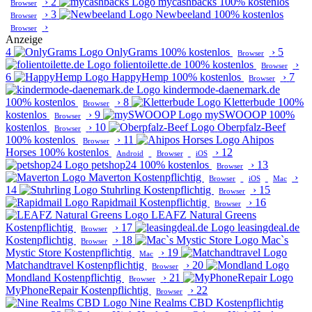
›
2
mycashbacks
100% kostenlos
Browser
›
3
Newbeeland
100% kostenlos
Browser
›
Browser
Anzeige
4
OnlyGrams
100% kostenlos
›
5
Browser
folientoilette.de
100% kostenlos
›
Browser
6
HappyHemp
100% kostenlos
›
7
Browser
kindermode-daenemark.de
100% kostenlos
›
8
Kletterbude
100%
Browser
kostenlos
›
9
mySWOOOP
100%
Browser
kostenlos
›
10
Oberpfalz-Beef
Browser
100% kostenlos
›
11
Ahipos
Browser
Horses
100% kostenlos
›
12
Android
Browser
iOS
petshop24
100% kostenlos
›
13
Browser
Maverton
Kostenpflichtig
›
Browser
iOS
Mac
14
Stuhrling
Kostenpflichtig
›
15
Browser
Rapidmail
Kostenpflichtig
›
16
Browser
LEAFZ Natural Greens
Kostenpflichtig
›
17
leasingdeal.de
Browser
Kostenpflichtig
›
18
Mac`s
Browser
Mystic Store
Kostenpflichtig
›
19
Mac
Matchandtravel
Kostenpflichtig
›
20
Browser
Mondland
Kostenpflichtig
›
21
Browser
MyPhoneRepair
Kostenpflichtig
›
22
Browser
Nine Realms CBD
Kostenpflichtig