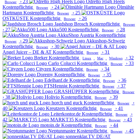
›
23
Odretto High Heels
Browser
Kostenpflichtig
›
24
Ölmühle
Browser
Hartmann
Kostenpflichtig
›
25
Browser
OSTKÜSTE
Kostenpflichtig
›
26
Browser
Jagdshop Brosch
Kostenpflichtig
Browser
›
27
Akku500
Kostenpflichtig
›
28
Browser
AkkuShop Austria
Kostenpflichtig
›
29
Akkushop-Schweiz
Browser
Kostenpflichtig
›
30
Browser
Angel Juicer – DE & AT
Kostenpflichtig
›
31
Browser
Breker
Kostenpflichtig
›
32
Linux
Mac
Windows
Carlo Colucci
Kostenpflichtig
›
33
Browser
Cityzen
Kostenpflichtig
›
34
Browser
Doremy
Kostenpflichtig
›
35
Browser
Edelhanf.de
Kostenpflichtig
›
36
Browser
FTSHennig
Kostenpflichtig
›
37
Browser
GRASHÜPFER
Kostenpflichtig
Browser
›
38
Holivio
Kostenpflichtig
›
39
Browser
horch und guck
Kostenpflichtig
›
Browser
40
Kreutzers
Kostenpflichtig
›
41
Browser
Leiterkontor.de
Kostenpflichtig
›
Browser
42
MARKT35
Kostenpflichtig
›
43
Browser
motoin.de
Kostenpflichtig
›
44
Browser
Neptunmaster
Kostenpflichtig
›
45
Browser
sonnenklar.TV DE/AT