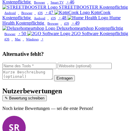
Kostenpflichtig
›
46
Browser
Smart TV
STREETBOOSTER
Kostenpflichtig
›
47
KptnCook
Android
Browser
iOS
Kostenpflichtig
›
48
Hume
Android
iOS
Health
Kostenpflichtig
›
49
Browser
iOS
Deluxehomeartshop
Kostenpflichtig
›
50
2GO Software
Kostenpflichtig
Browser
›
iOS
Mac
Windows
Alternative fehlt?
Eintragen
Nutzerbewertungen
✎ Bewertung schreiben
Noch keine Bewertungen — sei die erste Person!
SR