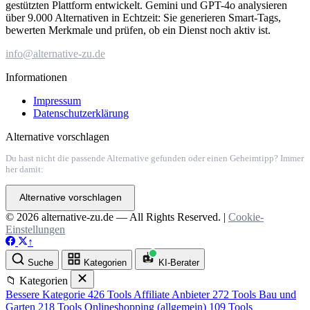
gestützten Plattform entwickelt. Gemini und GPT-4o analysieren
über 9.000 Alternativen in Echtzeit: Sie generieren Smart-Tags,
bewerten Merkmale und prüfen, ob ein Dienst noch aktiv ist.
info@alternative-zu.de
Informationen
Impressum
Datenschutzerklärung
Alternative vorschlagen
Du hast nicht die passende Alternative gefunden oder einen Geheimtipp? Immer
her damit:
Alternative vorschlagen
© 2026 alternative-zu.de — All Rights Reserved. |
Cookie-
Einstellungen
↑
Suche
Kategorien
KI-Berater
📁 Kategorien
Bessere Kategorie
426 Tools
Affiliate Anbieter
272 Tools
Bau und
Garten
218 Tools
Onlineshopping (allgemein)
109 Tools