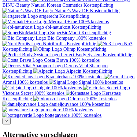
BINU-Beauty Natural Korean Cosmetics
Kostenpflichtig
Nature’s Way DE
Kostenpflichtig
artgerecht
Kostenpflichtig
Mermaid + me
100% kostenlos
ebl-naturkost
Kostenpflichtig
SuperBioMarkt
Kostenpflichtig
Bio Company
100% kostenlos
NutriProfits
Kostenpflichtig
Nu3
Kostenpflichtig
Olimp
Kostenpflichtig
Perfect Body System
Kostenpflichtig
Costa Brava
100% kostenlos
Dercos Vital Shampoo
Kostenpflichtig
Alpecin
Kostenpflichtig
Kraeuterhaus
100% kostenlos
Aronal
100% kostenlos
Signal
100% kostenlos
Colgate
100% kostenlos
Victorias Secret
100% kostenlos
Kerastase
Kostenpflichtig
Odoroso
100% kostenlos
danieljouvance
100% kostenlos
purenature
100% kostenlos
bottegaverde
100% kostenlos
✕
Alternative vorschlagen