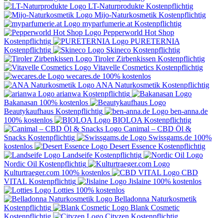
LT-Naturprodukte
Kostenpflichtig
Mijo-Naturkosmetik
Kostenpflichtig
myparfumerie.at
Kostenpflichtig
Pepperworld Hot Shop
Kostenpflichtig
PURETERNIA
Kostenpflichtig
Skineco
Kostenpflichtig
Tiroler Zirbenkissen
Kostenpflichtig
Vitavelle Cosmetics
Kostenpflichtig
wecares.de
100% kostenlos
ANA Naturkosmetik
Kostenpflichtig
arianwa
Kostenpflichtig
Bakanasan
100% kostenlos
Beautykaufhaus
Kostenpflichtig
ben-anna.de
100% kostenlos
BIOLOA
Kostenpflichtig
Canimal – CBD Öl &
Snacks
Kostenpflichtig
Swissgams.de
100%
kostenlos
Desert Essence
Kostenpflichtig
Landseife
Kostenpflichtig
Nordic Oil
Kostenpflichtig
Kulturtraeger.com
100% kostenlos
CBD
VITAL
Kostenpflichtig
Jislaine
100% kostenlos
Lotties
100% kostenlos
Belladonna Naturkosmetik
Kostenpflichtig
Blank Cosmetic
Kostenpflichtig
Cityzen
Kostenpflichtig