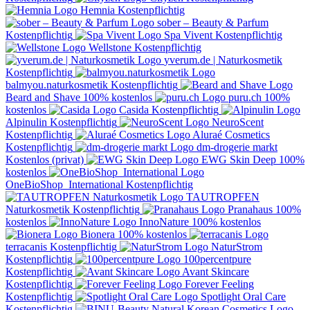
Hemnia
Kostenpflichtig
sober – Beauty & Parfum
Kostenpflichtig
Spa Vivent
Kostenpflichtig
Wellstone
Kostenpflichtig
yverum.de | Naturkosmetik
Kostenpflichtig
balmyou.naturkosmetik
Kostenpflichtig
Beard and Shave
100% kostenlos
puru.ch
100%
kostenlos
Casida
Kostenpflichtig
Alpinulin
Kostenpflichtig
NeuroScent
Kostenpflichtig
Aluraé Cosmetics
Kostenpflichtig
dm-drogerie markt
Kostenlos (privat)
EWG Skin Deep
100%
kostenlos
OneBioShop_International
Kostenpflichtig
TAUTROPFEN
Naturkosmetik
Kostenpflichtig
Pranahaus
100%
kostenlos
InnoNature
100% kostenlos
Bionera
100% kostenlos
terracanis
Kostenpflichtig
NaturStrom
Kostenpflichtig
100percentpure
Kostenpflichtig
Avant Skincare
Kostenpflichtig
Forever Feeling
Kostenpflichtig
Spotlight Oral Care
Kostenpflichtig