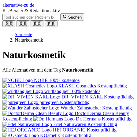
alt
ernative-zu.de
KI-Berater & Redaktion aktiv
Suchen
🇩🇪
🇬🇧
🇪🇸
🇫🇷
Startseite
Naturkosmetik
Naturkosmetik
Alle Alternativen mit dem Tag
Naturkosmetik
.
NOBE
100% kostenlos
XLASH Cosmetics
Kostenpflichtig
wildfang.pet
100% kostenlos
DR. VIVIEN KARL
Kostenpflichtig
puregreen
Kostenpflichtig
Wunder Zahnstocher
Kostenpflichtig
DoctorDerma-Clean Beauty
Kostenpflichtig
Dr. Hermans
Kostenpflichtig
Edel Naturwaren
Kostenpflichtig
HEJ ORGANIC
Kostenpflichtig
KÖsmetik
Kostenpflichtig