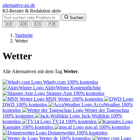
alt
ernative-zu.de
KI-Berater & Redaktion aktiv
Suchen
🇩🇪
🇬🇧
🇪🇸
🇫🇷
Startseite
Wetter
Wetter
Alle Alternativen mit dem Tag
Wetter
.
Windy.com
100% kostenlos
AktivWinter
Kostenpflichtig
Skipper-App
100% kostenlos
MSN Wetter
100% kostenlos
DWD
100% kostenlos
AccuWeather
100%
kostenlos
Wetter der Tagesschau
100% kostenlos
Jack-Wolfskin
100%
kostenlos
TV14
100% kostenlos
Kapsules
100% kostenlos
goo.gl
100% kostenlos
Donnerwetter
100% kostenlos
Wetter de
100% kostenlos