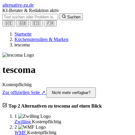
alt
ernative-zu.de
KI-Berater & Redaktion aktiv
Suchen
🇩🇪
🇬🇧
🇪🇸
🇫🇷
Startseite
Küchenutensilien & Marken
tescoma
tescoma
Kostenpflichtig
Zur offiziellen Seite ↗
Nicht mehr verfügbar?
Top 2 Alternativen zu tescoma auf einen Blick
1
Zwilling
Kostenpflichtig
2
WMF
Kostenpflichtig