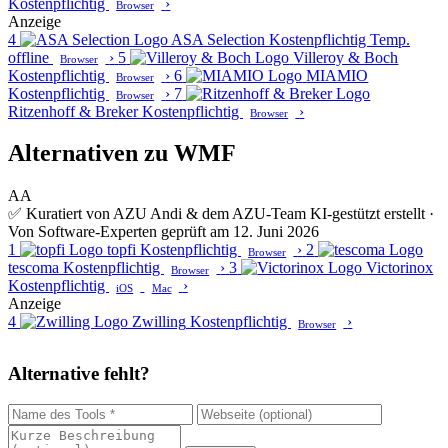
Kostenpflichtig
›
Browser
Anzeige
4
ASA Selection
Kostenpflichtig
Temp.
offline
›
5
Villeroy & Boch
Browser
Kostenpflichtig
›
6
MIAMIO
Browser
Kostenpflichtig
›
7
Browser
Ritzenhoff & Breker
Kostenpflichtig
›
Browser
Alternativen zu WMF
AA
✅ Kuratiert von AZU Andi & dem AZU-Team
KI-gestützt erstellt ·
Von Software-Experten geprüft am 12. Juni 2026
1
topfi
Kostenpflichtig
›
2
Browser
tescoma
Kostenpflichtig
›
3
Victorinox
Browser
Kostenpflichtig
›
iOS
Mac
Anzeige
4
Zwilling
Kostenpflichtig
›
Browser
Alternative fehlt?