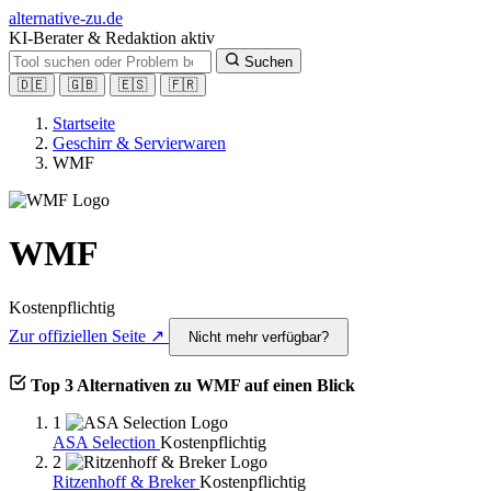
alt
ernative-zu.de
KI-Berater & Redaktion aktiv
Suchen
🇩🇪
🇬🇧
🇪🇸
🇫🇷
Startseite
Geschirr & Servierwaren
WMF
WMF
Kostenpflichtig
Zur offiziellen Seite ↗
Nicht mehr verfügbar?
Top 3 Alternativen zu WMF auf einen Blick
1
ASA Selection
Kostenpflichtig
2
Ritzenhoff & Breker
Kostenpflichtig