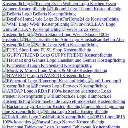
Kostenpflichtig
Kochen Essen
Wohnen
Kostenpflichtig
Liloomi
Kostenpflichtig
Bellaria
Kostenpflichtig
BestForHome24.de
Kostenpflichtig
WMF
Kostenpflichtig
winwinCLEAN
Kostenpflichtig
Vevor
Kostenpflichtig
Wisch-Star.de
100%
kostenlos
Haushaltsartikel im Abo
Kostenpflichtig
Selfio
Kostenpflichtig
FUSL Shop
Kostenpflichtig
GUPPYFRIEND
Kostenpflichtig
Haushalt und Genuss
Kostenpflichtig
Kitchenland
Kostenpflichtig
Moritz & Moritz
Kostenpflichtig
NIVAROQ
Kostenpflichtig
Römertopf
Kostenpflichtig
topfi
Kostenpflichtig
Ecovacs
Kostenpflichtig
ARDAP
100% kostenlos
arteneur
Kostenpflichtig
Blumbach.de
Kostenpflichtig
eh-moebel.de
Kostenpflichtig
Bactador
Kostenpflichtig
aqua
blue
Kostenpflichtig
Simba
Kostenpflichtig
TaskRabbit
Kostenpflichtig
0815
100% kostenlos
Narwal
Kostenpflichtig
Izanamai Tableware
Kostenpflichtig