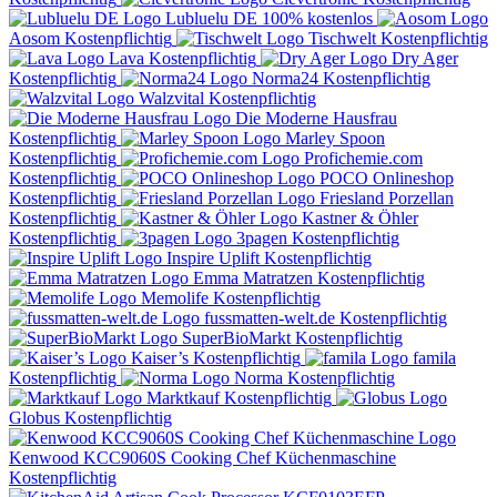
Lubluelu DE
100% kostenlos
Aosom
Kostenpflichtig
Tischwelt
Kostenpflichtig
Lava
Kostenpflichtig
Dry Ager
Kostenpflichtig
Norma24
Kostenpflichtig
Walzvital
Kostenpflichtig
Die Moderne Hausfrau
Kostenpflichtig
Marley Spoon
Kostenpflichtig
Profichemie.com
Kostenpflichtig
POCO Onlineshop
Kostenpflichtig
Friesland Porzellan
Kostenpflichtig
Kastner & Öhler
Kostenpflichtig
3pagen
Kostenpflichtig
Inspire Uplift
Kostenpflichtig
Emma Matratzen
Kostenpflichtig
Memolife
Kostenpflichtig
fussmatten-welt.de
Kostenpflichtig
SuperBioMarkt
Kostenpflichtig
Kaiser’s
Kostenpflichtig
famila
Kostenpflichtig
Norma
Kostenpflichtig
Marktkauf
Kostenpflichtig
Globus
Kostenpflichtig
Kenwood KCC9060S Cooking Chef Küchenmaschine
Kostenpflichtig