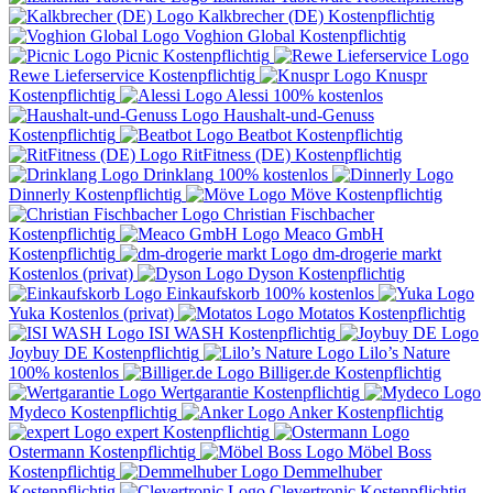
Kalkbrecher (DE)
Kostenpflichtig
Voghion Global
Kostenpflichtig
Picnic
Kostenpflichtig
Rewe Lieferservice
Kostenpflichtig
Knuspr
Kostenpflichtig
Alessi
100% kostenlos
Haushalt-und-Genuss
Kostenpflichtig
Beatbot
Kostenpflichtig
RitFitness (DE)
Kostenpflichtig
Drinklang
100% kostenlos
Dinnerly
Kostenpflichtig
Möve
Kostenpflichtig
Christian Fischbacher
Kostenpflichtig
Meaco GmbH
Kostenpflichtig
dm-drogerie markt
Kostenlos (privat)
Dyson
Kostenpflichtig
Einkaufskorb
100% kostenlos
Yuka
Kostenlos (privat)
Motatos
Kostenpflichtig
ISI WASH
Kostenpflichtig
Joybuy DE
Kostenpflichtig
Lilo’s Nature
100% kostenlos
Billiger.de
Kostenpflichtig
Wertgarantie
Kostenpflichtig
Mydeco
Kostenpflichtig
Anker
Kostenpflichtig
expert
Kostenpflichtig
Ostermann
Kostenpflichtig
Möbel Boss
Kostenpflichtig
Demmelhuber
Kostenpflichtig
Clevertronic
Kostenpflichtig