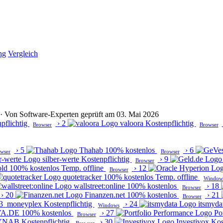
ng
Vergleich
lt · Von Software-Experten geprüft am 03. Mai 2026
pflichtig
›
2
valoora
Kostenpflichtig
Browser
Browser
›
5
Thahab
100% kostenlos
›
6
wser
Browser
silber-werte
Kostenpflichtig
›
9
Browser
old
100% kostenlos
Temp. offline
›
12
Browser
quotetracker
100% kostenlos
Temp. offline
Window
wallstreet:online
100% kostenlos
›
18
Browser
›
20
Finanzen.net
100% kostenlos
›
21
Browser
3
moneyplex
Kostenpflichtig
›
24
itsmyda
Windows
VA.DE
100% kostenlos
›
27
Po
Browser
YNAB
Kostenpflichtig
›
30
Investivox
Kos
Browser