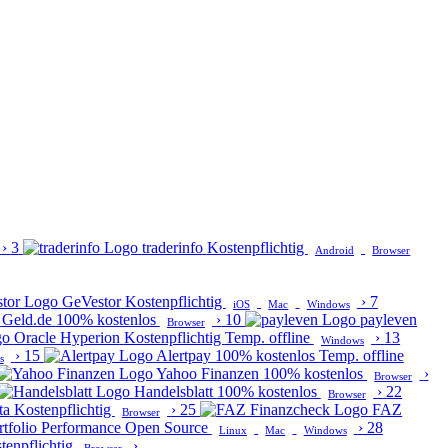
›
3
traderinfo
Kostenpflichtig
Android
Browser
GeVestor
Kostenpflichtig
›
7
iOS
Mac
Windows
Geld.de
100% kostenlos
›
10
payleven
Browser
Oracle Hyperion
Kostenpflichtig
Temp. offline
›
13
Windows
›
15
Alertpay
100% kostenlos
Temp. offline
s
Yahoo Finanzen
100% kostenlos
›
Browser
Handelsblatt
100% kostenlos
›
22
Browser
ta
Kostenpflichtig
›
25
FAZ
Browser
rtfolio Performance
Open Source
›
28
Linux
Mac
Windows
tenpflichtig
›
Browser