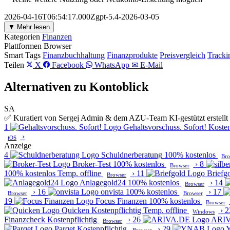
2026-04-16T06:54:17.000Zgpt-5.4-2026-03-05
▼ Mehr lesen
Kategorien
Finanzen
Plattformen
Browser
Smart Tags
Finanzbuchhaltung
Finanzprodukte
Preisvergleich
Tracki
Teilen
X
Facebook
WhatsApp
✉ E-Mail
Alternativen zu Kontoblick
SA
✅ Kuratiert von Sergej Admin & dem AZU-Team
KI-gestützt erstel
1
Gehaltsvorschuss. Sofort!
Kosten
›
iOS
Anzeige
4
Schuldnerberatung
100% kostenlos
Bro
Broker-Test
100% kostenlos
›
8
Browser
100% kostenlos
Temp. offline
›
11
Briefg
Browser
Anlagegold24
100% kostenlos
›
14
Browser
›
16
onvista
100% kostenlos
›
17
Browser
Browser
19
Focus Finanzen
100% kostenlos
Browser
Quicken
Kostenpflichtig
Temp. offline
›
2
Windows
Finanzcheck
Kostenpflichtig
›
26
ARI
Browser
Parqet
Kostenpflichtig
›
29
Browser