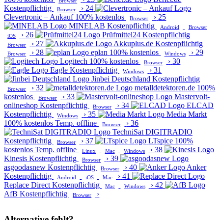
Browser
Kostenpflichtig
›
24
Browser
Clevertronic – Ankauf
100% kostenlos
›
25
Browser
MINELAB
Kostenpflichtig
Android
Browser
›
26
Prüfmittel24
Kostenpflichtig
iOS
›
27
Akkuplus.de
Kostenpflichtig
Browser
›
28
eplan
100% kostenlos
›
29
Browser
Windows
Logitech
100% kostenlos
›
30
Browser
Eagle
Kostenpflichtig
›
31
Windows
Jinbei Deutschland
Kostenpflichtig
›
32
metalldetektoren.de
100%
Browser
kostenlos
›
33
Mastervolt-
Browser
onlineshop
Kostenpflichtig
›
34
ELCAD
Browser
Kostenpflichtig
›
35
Media Markt
Windows
100% kostenlos
Temp. offline
›
36
Browser
TechniSat DIGITRADIO
Kostenpflichtig
›
37
LTspice
100%
Browser
kostenlos
Temp. offline
›
38
Linux
Mac
Windows
Kinesis
Kostenpflichtig
›
39
Browser
asgoodasnew
Kostenpflichtig
›
40
Anker
Browser
Kostenpflichtig
›
41
Android
iOS
Mac
Replace Direct
Kostenpflichtig
›
42
Mac
Windows
AfB
Kostenpflichtig
›
Browser
Alternative fehlt?