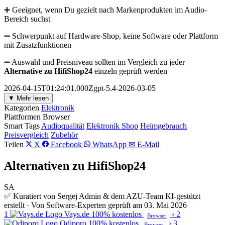
➕ Geeignet, wenn Du gezielt nach Markenprodukten im Audio-
Bereich suchst
➖ Schwerpunkt auf Hardware-Shop, keine Software oder Plattform
mit Zusatzfunktionen
➖ Auswahl und Preisniveau sollten im Vergleich zu jeder
Alternative zu HifiShop24
einzeln geprüft werden
2026-04-15T01:24:01.000Zgpt-5.4-2026-03-05
▼ Mehr lesen
Kategorien
Elektronik
Plattformen
Browser
Smart Tags
Audioqualität
Elektronik Shop
Heimgebrauch
Preisvergleich
Zubehör
Teilen
X
Facebook
WhatsApp
✉ E-Mail
Alternativen zu HifiShop24
SA
✅ Kuratiert von Sergej Admin & dem AZU-Team
KI-gestützt
erstellt · Von Software-Experten geprüft am 03. Mai 2026
1
Vays.de
100% kostenlos
›
2
Browser
Odiporo
100% kostenlos
›
3
Browser