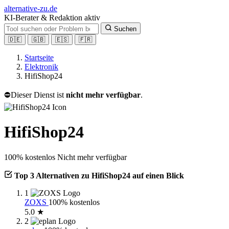
alt
ernative-zu.de
KI-Berater & Redaktion aktiv
Suchen
🇩🇪
🇬🇧
🇪🇸
🇫🇷
Startseite
Elektronik
HifiShop24
⛔
Dieser Dienst ist
nicht mehr verfügbar
.
HifiShop24
100% kostenlos
Nicht mehr verfügbar
Top 3 Alternativen zu HifiShop24 auf einen Blick
1
ZOXS
100% kostenlos
5.0 ★
2