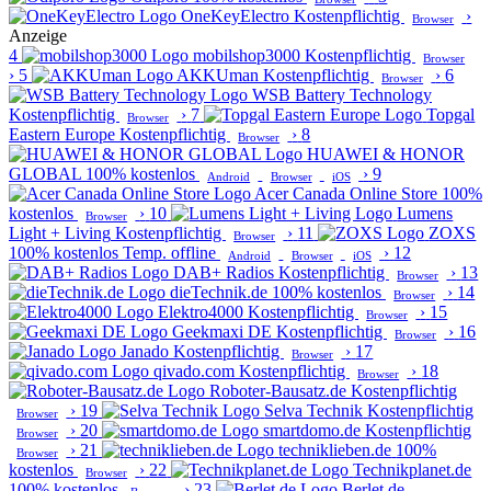
OneKeyElectro
Kostenpflichtig
›
Browser
Anzeige
4
mobilshop3000
Kostenpflichtig
Browser
›
5
AKKUman
Kostenpflichtig
›
6
Browser
WSB Battery Technology
Kostenpflichtig
›
7
Topgal
Browser
Eastern Europe
Kostenpflichtig
›
8
Browser
HUAWEI & HONOR
GLOBAL
100% kostenlos
›
9
Android
Browser
iOS
Acer Canada Online Store
100%
kostenlos
›
10
Lumens
Browser
Light + Living
Kostenpflichtig
›
11
ZOXS
Browser
100% kostenlos
Temp. offline
›
12
Android
Browser
iOS
DAB+ Radios
Kostenpflichtig
›
13
Browser
dieTechnik.de
100% kostenlos
›
14
Browser
Elektro4000
Kostenpflichtig
›
15
Browser
Geekmaxi DE
Kostenpflichtig
›
16
Browser
Janado
Kostenpflichtig
›
17
Browser
qivado.com
Kostenpflichtig
›
18
Browser
Roboter-Bausatz.de
Kostenpflichtig
›
19
Selva Technik
Kostenpflichtig
Browser
›
20
smartdomo.de
Kostenpflichtig
Browser
›
21
techniklieben.de
100%
Browser
kostenlos
›
22
Technikplanet.de
Browser
100% kostenlos
›
23
Berlet.de