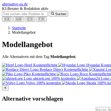
alt
ernative-zu.de
KI-Berater & Redaktion aktiv
Suchen
🇩🇪
🇬🇧
🇪🇸
🇫🇷
Startseite
Modellangebot
Modellangebot
Alle Alternativen mit dem Tag
Modellangebot
.
Hepf
Kostenpflichtig
Hyundai
Kosten
Replace Direct
Kostenpflichtig
Piko
Kostenpflichtig
Roco
Kostenpflicht
uhrzeit.org
100% kostenlos
Volvo
100% kostenlos
Skoda
100% ko
✕
Alternative vorschlagen