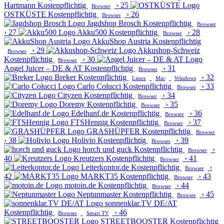
Hartmann
Kostenpflichtig
›
25
Browser
OSTKÜSTE
Kostenpflichtig
›
26
Browser
Jagdshop Brosch
Kostenpflichtig
Browser
›
27
Akku500
Kostenpflichtig
›
28
Browser
AkkuShop Austria
Kostenpflichtig
›
29
Akkushop-Schweiz
Browser
Kostenpflichtig
›
30
Browser
Angel Juicer – DE & AT
Kostenpflichtig
›
31
Browser
Breker
Kostenpflichtig
›
32
Linux
Mac
Windows
Carlo Colucci
Kostenpflichtig
›
33
Browser
Cityzen
Kostenpflichtig
›
34
Browser
Doremy
Kostenpflichtig
›
35
Browser
Edelhanf.de
Kostenpflichtig
›
36
Browser
FTSHennig
Kostenpflichtig
›
37
Browser
GRASHÜPFER
Kostenpflichtig
Browser
›
38
Holivio
Kostenpflichtig
›
39
Browser
horch und guck
Kostenpflichtig
›
Browser
40
Kreutzers
Kostenpflichtig
›
41
Browser
Leiterkontor.de
Kostenpflichtig
›
Browser
42
MARKT35
Kostenpflichtig
›
43
Browser
motoin.de
Kostenpflichtig
›
44
Browser
Neptunmaster
Kostenpflichtig
›
45
Browser
sonnenklar.TV DE/AT
Kostenpflichtig
›
46
Browser
Smart TV
STREETBOOSTER
Kostenpflichtig