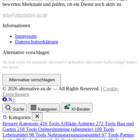
bewerten Merkmale und prüfen, ob ein Dienst noch aktiv ist.
info@alternative-zu.de
Informationen
Impressum
Datenschutzerklärung
Alternative vorschlagen
Du hast nicht die passende Alternative gefunden oder einen Geheimtipp? Immer
her damit:
Alternative vorschlagen
© 2026 alternative-zu.de — All Rights Reserved. |
Cookie-
Einstellungen
↑
Suche
Kategorien
KI-Berater
📁 Kategorien
Bessere Kategorie
426 Tools
Affiliate Anbieter
272 Tools
Bau und
Garten
218 Tools
Onlineshopping (allgemein)
109 Tools
Lebensmittel
98 Tools
Nahrungsergänzungsmittel
97 Tools
Partner