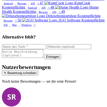
›
47
KptnCook
Android
Browser
iOS
Kostenpflichtig
›
48
Hume
Android
iOS
Health
Kostenpflichtig
›
49
Browser
iOS
Deluxehomeartshop
Kostenpflichtig
›
50
2GO Software
Kostenpflichtig
Browser
›
iOS
Mac
Windows
Alternative fehlt?
Eintragen
Nutzerbewertungen
✎ Bewertung schreiben
Noch keine Bewertungen — sei die erste Person!
SR