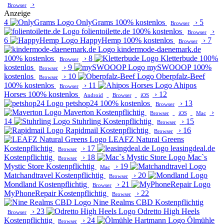
›
Browser
Anzeige
4
OnlyGrams
100% kostenlos
›
5
Browser
folientoilette.de
100% kostenlos
›
Browser
6
HappyHemp
100% kostenlos
›
7
Browser
kindermode-daenemark.de
100% kostenlos
›
8
Kletterbude
100%
Browser
kostenlos
›
9
mySWOOOP
100%
Browser
kostenlos
›
10
Oberpfalz-Beef
Browser
100% kostenlos
›
11
Ahipos
Browser
Horses
100% kostenlos
›
12
Android
Browser
iOS
petshop24
100% kostenlos
›
13
Browser
Maverton
Kostenpflichtig
›
Browser
iOS
Mac
14
Stuhrling
Kostenpflichtig
›
15
Browser
Rapidmail
Kostenpflichtig
›
16
Browser
LEAFZ Natural Greens
Kostenpflichtig
›
17
leasingdeal.de
Browser
Kostenpflichtig
›
18
Mac`s
Browser
Mystic Store
Kostenpflichtig
›
19
Mac
Matchandtravel
Kostenpflichtig
›
20
Browser
Mondland
Kostenpflichtig
›
21
Browser
MyPhoneRepair
Kostenpflichtig
›
22
Browser
Nine Realms CBD
Kostenpflichtig
›
23
Odretto High Heels
Browser
Kostenpflichtig
›
24
Ölmühle
Browser