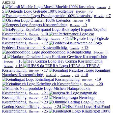
Anzeige
4
Muesli Muehle
100% kostenlos
›
Browser
5
Getreide
100% kostenlos
›
6
Browser
Pseudogetreide
100% kostenlos
›
7
Browser
Ölsaaten
100% kostenlos
›
8
Browser
Sengers
Kostenpflichtig
›
9
Browser
BioProphyl España/Español
Kostenpflichtig
›
10
eat
Browser
Performance
Kostenpflichtig
›
11
Egle.de
Browser
Kostenpflichtig
›
12
Browser
Feddeck-Dauerwaren.de
Kostenpflichtig
›
13
Browser
goodmoodfood
Kostenpflichtig
›
Browser
14
Hartkorn Gewürze
Kostenpflichtig
›
15
Hey Compa
Kostenpflichtig
Browser
›
16
HIFAS da TERRA
Browser
Kostenpflichtig
›
17
Keimling
Browser
Naturkost
Kostenpflichtig
›
18
Android
Browser
iOS
Keimling.at
Kostenpflichtig
›
19
Browser
Keimling.ch
Kostenpflichtig
›
20
Browser
Michels Naturprodukte
Kostenpflichtig
›
21
natgym.de
Browser
Kostenpflichtig
›
22
Nemshop
Browser
Kostenpflichtig
›
23
Ölmühle
Browser
Garting
Kostenpflichtig
›
24
HistaFood
Browser
Kostenpflichtig
›
25
Kräutergott
100%
Browser