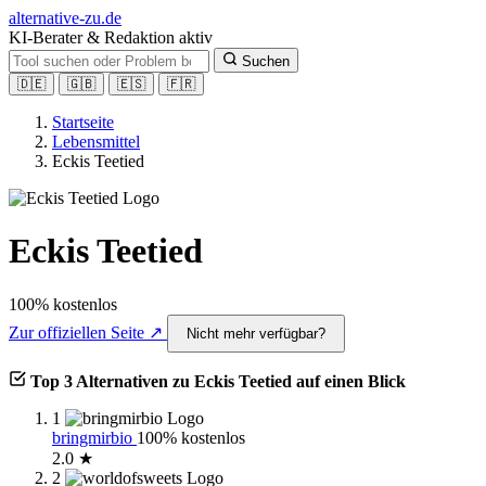
alt
ernative-zu.de
KI-Berater & Redaktion aktiv
Suchen
🇩🇪
🇬🇧
🇪🇸
🇫🇷
Startseite
Lebensmittel
Eckis Teetied
Eckis Teetied
100% kostenlos
Zur offiziellen Seite ↗
Nicht mehr verfügbar?
Top 3 Alternativen zu Eckis Teetied auf einen Blick
1
bringmirbio
100% kostenlos
2.0 ★
2