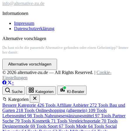
info@alternative-zu.de
Informationen
Impressum
Datenschutzerklärung
Alternative vorschlagen
Du hast nicht die passende Alternative gefunden oder einen Geheimtipp? Immer
her damit:
Alternative vorschlagen
© 2026 alternative-zu.de — All Rights Reserved. |
Cookie-
Einstellungen
↑
Suche
Kategorien
KI-Berater
📁 Kategorien
Bessere Kategorie
426 Tools
Affiliate Anbieter
272 Tools
Bau und
Garten
218 Tools
Onlineshopping (allgemein)
109 Tools
Lebensmittel
98 Tools
Nahrungsergänzungsmittel
97 Tools
Partner
Suche
79 Tools
Kosmetik
71 Tools
Vergleichsportale
70 Tools
Designermode
69 Tools
Sport
67 Tools
Mode
64 Tools
Social