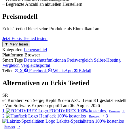
– Begrenzte Anzahl an aktuellen Herstellern
Preismodell
Eckis Teetied bietet seine Produkte als Einmalkauf an.
Jetzt Eckis Teetied testen
▼ Mehr lesen
Kategorien
Lebensmittel
Plattformen
Browser
Smart Tags
Datenschutzfunktionen
Preisvergleich
Selbst-Hosting
Vergleich
Vergleichsportal
Teilen
X
Facebook
WhatsApp
✉ E-Mail
Alternativen zu Eckis Teetied
SR
✅ Kuratiert von Sergej Replit & dem AZU-Team
KI-gestützt erstellt
· Von Software-Experten geprüft am 06. August 2026
1
FOODVIBEZ
100% kostenlos
›
Browser
2
Hanfjack
100% kostenlos
›
3
Browser
Lakritz-Spezialitäten
100% kostenlos
›
Browser