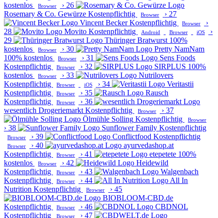
kostenlos
›
26
Browser
Rosemary & Co. Gewürze
Kostenpflichtig
›
27
Browser
Vincent Becker
Kostenpflichtig
›
Browser
28
Movito
Kostenpflichtig
›
Android
Browser
iOS
29
Thüringer Bratwurst
100%
kostenlos
›
30
Pretty NamNam
Browser
100% kostenlos
›
31
Sens Foods
Browser
Kostenpflichtig
›
32
SIRPLUS
100%
Browser
kostenlos
›
33
Nutrilovers
Browser
Kostenpflichtig
›
34
Veritastii
Browser
iOS
Kostenpflichtig
›
35
Rausch
Browser
Kostenpflichtig
›
36
Browser
wesentlich Drogeriemarkt
Kostenpflichtig
›
37
Browser
Ölmühle Solling
Kostenpflichtig
Browser
›
38
Sunflower Family
Kostenpflichtig
›
39
Conflictfood
Kostenpflichtig
Browser
›
40
ayurvedashop.at
Browser
Kostenpflichtig
›
41
etepetete
100%
Browser
kostenlos
›
42
Heidewild
Browser
Kostenpflichtig
›
43
Walgenbach
Browser
Kostenpflichtig
›
44
All In
Browser
Nutrition
Kostenpflichtig
›
45
Browser
BIOBLOOM-CBD.de
Kostenpflichtig
›
46
CBDNOL
Browser
Kostenpflichtig
›
47
Browser