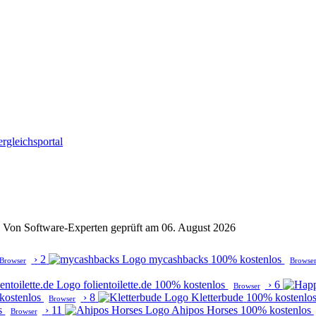
rgleichsportal
t · Von Software-Experten geprüft am 06. August 2026
›
2
mycashbacks
100% kostenlos
Browser
Browse
folientoilette.de
100% kostenlos
›
6
Browser
kostenlos
›
8
Kletterbude
100% kostenlo
Browser
s
›
11
Ahipos Horses
100% kostenlos
Browser