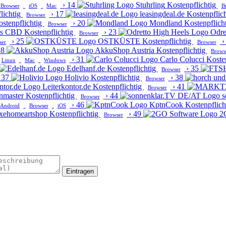
›
14
Stuhrling
Kostenpflichtig
Browser
iOS
Mac
B
lichtig
›
17
leasingdeal.de
Kostenpflic
Browser
stenpflichtig
›
20
Mondland
Kostenpflich
Browser
ms CBD
Kostenpflichtig
›
23
Odre
Browser
›
25
OSTKÜSTE
Kostenpflichtig
›
ser
Browser
28
AkkuShop Austria
Kostenpflichtig
Brows
›
31
Carlo Colucci
Koste
Linux
Mac
Windows
Edelhanf.de
Kostenpflichtig
›
35
Browser
37
Holivio
Kostenpflichtig
›
38
Browser
Leiterkontor.de
Kostenpflichtig
›
41
Browser
nmaster
Kostenpflichtig
›
44
s
Browser
›
46
KptnCook
Kostenpflich
Android
Browser
iOS
xehomeartshop
Kostenpflichtig
›
49
2
Browser
Eintragen