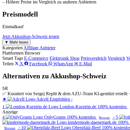
– Höhere Preise im Vergleich zu anderen Anbietern
Preismodell
Einmalkauf
Jetzt Akkushop-Schweiz testen
▼ Mehr lesen
Kategorien
Affiliate Anbieter
Plattformen
Browser
Smart Tags
E-Commerce
Elektronik Shop
Preisvergleich
Vergleich
Ve
Teilen
X
Facebook
WhatsApp
✉ E-Mail
Alternativen zu Akkushop-Schweiz
SR
✅ Kuratiert von Sergej Replit & dem AZU-Team
KI-gestützt erstell
★
Adcell
Empfohlen
›
1
London-Kurztrip.de
100% kostenlos
Anzeige
4
OnlyGrams
100% kostenlos
›
5
Browser
kindermode-daenemark.de
100% 
›
10
Oberpfalz-Beef
100% kostenlo
Browser