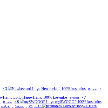
›
3
Newbeeland
100% kostenlos
›
r
Browser
HappyHemp
100% kostenlos
›
7
Browser
s
›
9
mySWOOOP
100% kostenlos
Browser
›
12
petshop24
100%
Android
Browser
iOS