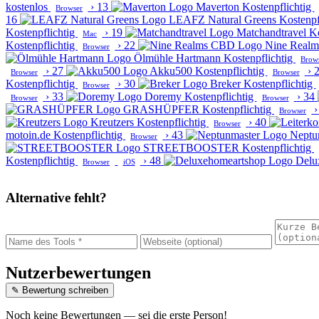
kostenlos
›
13
Maverton
Kostenpflichtig
Browser
16
LEAFZ Natural Greens
Kostenpf
Kostenpflichtig
›
19
Matchandtravel
Ko
Mac
Kostenpflichtig
›
22
Nine Real
Browser
Ölmühle Hartmann
Kostenpflichtig
Brow
›
27
Akku500
Kostenpflichtig
›
Browser
Browser
Kostenpflichtig
›
30
Breker
Kostenpflichtig
Browser
›
33
Doremy
Kostenpflichtig
›
34
Browser
Browser
GRASHÜPFER
Kostenpflichtig
›
Browser
Kreutzers
Kostenpflichtig
›
40
Browser
motoin.de
Kostenpflichtig
›
43
Neptu
Browser
STREETBOOSTER
Kostenpflichtig
Kostenpflichtig
›
48
Delu
Browser
iOS
Alternative fehlt?
Nutzerbewertungen
✎ Bewertung schreiben
Noch keine Bewertungen — sei die erste Person!