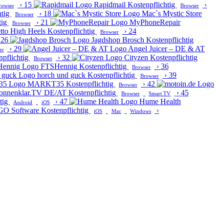
›
15
Rapidmail
Kostenpflichtig
›
rowser
Browser
htig
›
18
Mac`s Mystic Store
Browser
tig
›
21
MyPhoneRepair
Browser
tto High Heels
Kostenpflichtig
›
24
Browser
26
Jagdshop Brosch
Kostenpflichtig
›
29
Angel Juicer – DE & AT
er
npflichtig
›
32
Cityzen
Kostenpflichtig
Browser
FTSHennig
Kostenpflichtig
›
36
Browser
horch und guck
Kostenpflichtig
›
39
Browser
MARKT35
Kostenpflichtig
›
42
Browser
onnenklar.TV DE/AT
Kostenpflichtig
›
45
Browser
Smart TV
tig
›
47
Hume Health
Android
iOS
GO Software
Kostenpflichtig
›
iOS
Mac
Windows