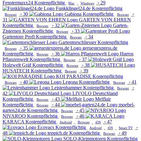
Fenstermaxx24
Kostenpflichtig
›
29
Mac
Windows
Funkklingel24.de
Kostenpflichtig
›
30
Gabiona
Kostenpflichtig
›
Browser
Browser
31
GARTEN VON EHREN
Kostenpflichtig
›
32
Garten-
Browser
Zisternen
Kostenpflichtig
›
33
Browser
Gartentore Profi
Kostenpflichtig
›
34
Browser
Gartentorschliesser
Kostenpflichtig
›
35
geruestexpress.de
Browser
Kostenpflichtig
›
36
Harros
Browser
Pflanzenwelt
Kostenpflichtig
›
37
Browser
Holzwelt Gräf
Kostenpflichtig
›
38
Browser
HUSATECH
Kostenpflichtig
›
39
Browser
KOI PARADISE
Kostenpflichtig
›
40
Legona
Kostenpflichtig
›
41
Browser
Browser
Leistenhammer
Kostenpflichtig
›
Browser
42
LIVOLO Deutschland
Kostenpflichtig
›
43
Melflair
Browser
Kostenpflichtig
›
44
moebel-
Browser
garten24.de
Kostenpflichtig
›
45
Browser
NIVAROQ
Kostenpflichtig
›
46
Browser
KARACA
Kostenpflichtig
›
47
Android
Browser
iOS
Ecovacs
Kostenpflichtig
›
Android
iOS
Smart TV
48
teppich.de
Kostenpflichtig
›
49
Browser
SOLO-Kleinmotoren
Kostenpflichtig