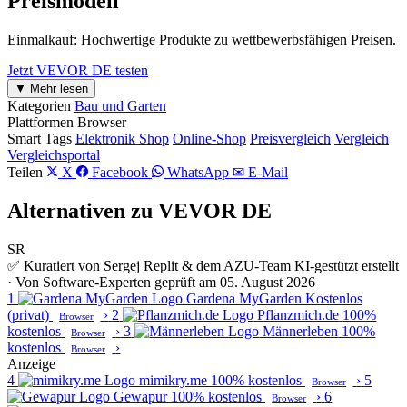
Preismodell
Einmalkauf: Hochwertige Produkte zu wettbewerbsfähigen Preisen.
Jetzt VEVOR DE testen
▼ Mehr lesen
Kategorien
Bau und Garten
Plattformen
Browser
Smart Tags
Elektronik Shop
Online-Shop
Preisvergleich
Vergleich
Vergleichsportal
Teilen
X
Facebook
WhatsApp
✉ E-Mail
Alternativen zu VEVOR DE
SR
✅ Kuratiert von Sergej Replit & dem AZU-Team
KI-gestützt erstellt
· Von Software-Experten geprüft am 05. August 2026
1
Gardena MyGarden
Kostenlos
(privat)
›
2
Pflanzmich.de
100%
Browser
kostenlos
›
3
Männerleben
100%
Browser
kostenlos
›
Browser
Anzeige
4
mimikry.me
100% kostenlos
›
5
Browser
Gewapur
100% kostenlos
›
6
Browser