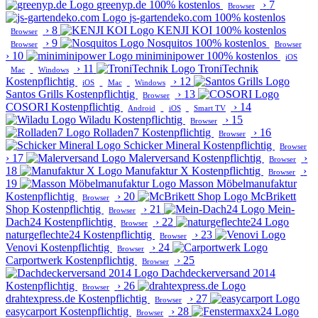
greenyp.de
100% kostenlos
›
7
Browser
js-gartendeko.com
100% kostenlos
›
8
KENJI KOI
100% kostenlos
Browser
›
9
Nosquitos
100% kostenlos
Browser
Browser
›
10
miniminipower
100% kostenlos
iOS
›
11
TroniTechnik
Mac
Windows
Kostenpflichtig
›
12
iOS
Mac
Windows
Santos Grills
Kostenpflichtig
›
13
Browser
COSORI
Kostenpflichtig
›
14
Android
iOS
Smart TV
Wiladu
Kostenpflichtig
›
15
Browser
Rolladen7
Kostenpflichtig
›
16
Browser
Schicker Mineral
Kostenpflichtig
Browser
›
17
Malerversand
Kostenpflichtig
›
Browser
18
Manufaktur X
Kostenpflichtig
›
Browser
19
Masson Möbelmanufaktur
Kostenpflichtig
›
20
McBrikett
Browser
Shop
Kostenpflichtig
›
21
Mein-
Browser
Dach24
Kostenpflichtig
›
22
Browser
naturgeflechte24
Kostenpflichtig
›
23
Browser
Venovi
Kostenpflichtig
›
24
Browser
Carportwerk
Kostenpflichtig
›
25
Browser
Dachdeckerversand 2014
Kostenpflichtig
›
26
Browser
drahtexpress.de
Kostenpflichtig
›
27
Browser
easycarport
Kostenpflichtig
›
28
Browser