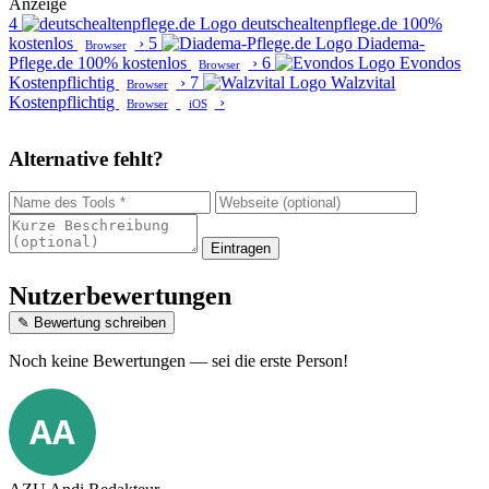
Anzeige
4
deutschealtenpflege.de
100%
kostenlos
›
5
Diadema-
Browser
Pflege.de
100% kostenlos
›
6
Evondos
Browser
Kostenpflichtig
›
7
Walzvital
Browser
Kostenpflichtig
›
Browser
iOS
Alternative fehlt?
Eintragen
Nutzerbewertungen
✎ Bewertung schreiben
Noch keine Bewertungen — sei die erste Person!
AA