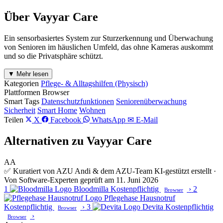
Über Vayyar Care
Ein sensorbasiertes System zur Sturzerkennung und Überwachung
von Senioren im häuslichen Umfeld, das ohne Kameras auskommt
und so die Privatsphäre schützt.
▼ Mehr lesen
Kategorien
Pflege- & Alltagshilfen (Physisch)
Plattformen
Browser
Smart Tags
Datenschutzfunktionen
Seniorenüberwachung
Sicherheit
Smart Home
Wohnen
Teilen
X
Facebook
WhatsApp
✉ E-Mail
Alternativen zu Vayyar Care
AA
✅ Kuratiert von AZU Andi & dem AZU-Team
KI-gestützt erstellt ·
Von Software-Experten geprüft am 11. Juni 2026
1
Bloodmilla
Kostenpflichtig
›
2
Browser
Pflegehase Hausnotruf
Kostenpflichtig
›
3
Devita
Kostenpflichtig
Browser
›
Browser