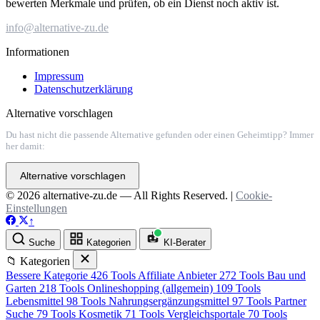
bewerten Merkmale und prüfen, ob ein Dienst noch aktiv ist.
info@alternative-zu.de
Informationen
Impressum
Datenschutzerklärung
Alternative vorschlagen
Du hast nicht die passende Alternative gefunden oder einen Geheimtipp? Immer
her damit:
Alternative vorschlagen
© 2026 alternative-zu.de — All Rights Reserved. |
Cookie-
Einstellungen
↑
Suche
Kategorien
KI-Berater
📁 Kategorien
Bessere Kategorie
426 Tools
Affiliate Anbieter
272 Tools
Bau und
Garten
218 Tools
Onlineshopping (allgemein)
109 Tools
Lebensmittel
98 Tools
Nahrungsergänzungsmittel
97 Tools
Partner
Suche
79 Tools
Kosmetik
71 Tools
Vergleichsportale
70 Tools