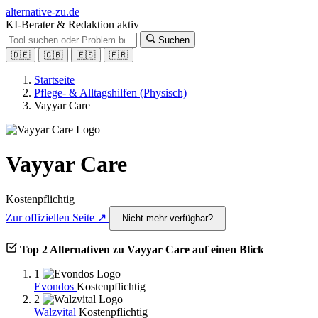
alt
ernative-zu.de
KI-Berater & Redaktion aktiv
Suchen
🇩🇪
🇬🇧
🇪🇸
🇫🇷
Startseite
Pflege- & Alltagshilfen (Physisch)
Vayyar Care
Vayyar Care
Kostenpflichtig
Zur offiziellen Seite ↗
Nicht mehr verfügbar?
Top 2 Alternativen zu Vayyar Care auf einen Blick
1
Evondos
Kostenpflichtig
2
Walzvital
Kostenpflichtig