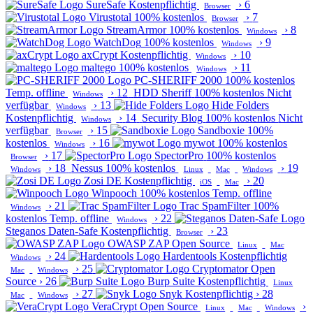
SureSafe
Kostenpflichtig
›
6
Browser
Virustotal
100% kostenlos
›
7
Browser
StreamArmor
100% kostenlos
›
8
Windows
WatchDog
100% kostenlos
›
9
Windows
axCrypt
Kostenpflichtig
›
10
Windows
maltego
100% kostenlos
›
11
Windows
PC-SHERIFF 2000
100% kostenlos
Temp. offline
›
12
HDD Sheriff
100% kostenlos
Nicht
Windows
verfügbar
›
13
Hide Folders
Windows
Kostenpflichtig
›
14
Security Blog
100% kostenlos
Nicht
Windows
verfügbar
›
15
Sandboxie
100%
Browser
kostenlos
›
16
mywot
100% kostenlos
Windows
›
17
SpectorPro
100% kostenlos
Browser
›
18
Nessus
100% kostenlos
›
19
Windows
Linux
Mac
Windows
Zosi DE
Kostenpflichtig
›
20
iOS
Mac
Winpooch
100% kostenlos
Temp. offline
›
21
Trac SpamFilter
100%
Windows
kostenlos
Temp. offline
›
22
Windows
Steganos Daten-Safe
Kostenpflichtig
›
23
Browser
OWASP ZAP
Open Source
Linux
Mac
›
24
Hardentools
Kostenpflichtig
Windows
›
25
Cryptomator
Open
Mac
Windows
Source
›
26
Burp Suite
Kostenpflichtig
Linux
›
27
Snyk
Kostenpflichtig
›
28
Mac
Windows
VeraCrypt
Open Source
›
Linux
Mac
Windows