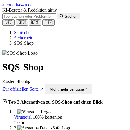
alt
ernative-zu.de
KI-Berater & Redaktion aktiv
Suchen
🇩🇪
🇬🇧
🇪🇸
🇫🇷
Startseite
Sicherheit
SQS-Shop
SQS-Shop
Kostenpflichtig
Zur offiziellen Seite ↗
Nicht mehr verfügbar?
Top 3 Alternativen zu SQS-Shop auf einen Blick
1
Virustotal
100% kostenlos
1.0 ★
2