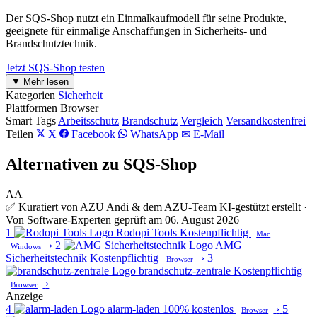
Der SQS-Shop nutzt ein Einmalkaufmodell für seine Produkte,
geeignete für einmalige Anschaffungen in Sicherheits- und
Brandschutztechnik.
Jetzt SQS-Shop testen
▼ Mehr lesen
Kategorien
Sicherheit
Plattformen
Browser
Smart Tags
Arbeitsschutz
Brandschutz
Vergleich
Versandkostenfrei
Teilen
X
Facebook
WhatsApp
✉ E-Mail
Alternativen zu SQS-Shop
AA
✅ Kuratiert von AZU Andi & dem AZU-Team
KI-gestützt erstellt ·
Von Software-Experten geprüft am 06. August 2026
1
Rodopi Tools
Kostenpflichtig
Mac
›
2
AMG
Windows
Sicherheitstechnik
Kostenpflichtig
›
3
Browser
brandschutz-zentrale
Kostenpflichtig
›
Browser
Anzeige
4
alarm-laden
100% kostenlos
›
5
Browser