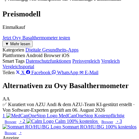
Preismodell
Einmalkauf
Jetzt Ovy Basalthermometer testen
▼ Mehr lesen
Kategorien
Digitale Gesundheits-Apps
Plattformen
Android
Browser
iOS
Smart Tags
Datenschutzfunktionen
Preisvergleich
Vergleich
Vergleichsportal
Teilen
X
Facebook
WhatsApp
✉ E-Mail
Alternativen zu Ovy Basalthermometer
AA
✅ Kuratiert von AZU Andi & dem AZU-Team
KI-gestützt erstellt ·
Von Software-Experten geprüft am 06. August 2026
1
MedCanOneStop
Kostenpflichtig
›
2
Calm
100% kostenlos
›
3
Browser
Browser
Somnart RO/HU/BG
100% kostenlos
›
Browser
Anzeige