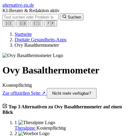
alt
ernative-zu.de
KI-Berater & Redaktion aktiv
Suchen
🇩🇪
🇬🇧
🇪🇸
🇫🇷
Startseite
Digitale Gesundheits-Apps
Ovy Basalthermometer
Ovy Basalthermometer
Kostenpflichtig
Zur offiziellen Seite ↗
Nicht mehr verfügbar?
Top 3 Alternativen zu Ovy Basalthermometer auf einen
Blick
1
Theralpine
Kostenpflichtig
2