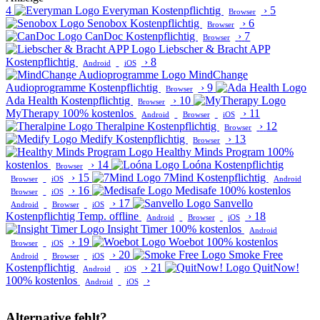
4
Everyman
Kostenpflichtig
›
5
Browser
Senobox
Kostenpflichtig
›
6
Browser
CanDoc
Kostenpflichtig
›
7
Browser
Liebscher & Bracht APP
Kostenpflichtig
›
8
Android
iOS
MindChange
Audioprogramme
Kostenpflichtig
›
9
Browser
Ada Health
Kostenpflichtig
›
10
Browser
MyTherapy
100% kostenlos
›
11
Android
Browser
iOS
Theralpine
Kostenpflichtig
›
12
Browser
Medify
Kostenpflichtig
›
13
Browser
Healthy Minds Program
100%
kostenlos
›
14
Loóna
Kostenpflichtig
Browser
›
15
7Mind
Kostenpflichtig
Browser
iOS
Android
›
16
Medisafe
100% kostenlos
Browser
iOS
›
17
Sanvello
Android
Browser
iOS
Kostenpflichtig
Temp. offline
›
18
Android
Browser
iOS
Insight Timer
100% kostenlos
Android
›
19
Woebot
100% kostenlos
Browser
iOS
›
20
Smoke Free
Android
Browser
iOS
Kostenpflichtig
›
21
QuitNow!
Android
iOS
100% kostenlos
›
Android
iOS
Alternative fehlt?