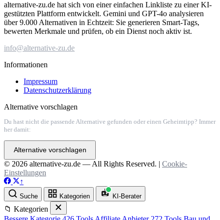
alternative-zu.de hat sich von einer einfachen Linkliste zu einer KI-
gestützten Plattform entwickelt. Gemini und GPT-4o analysieren
über 9.000 Alternativen in Echtzeit: Sie generieren Smart-Tags,
bewerten Merkmale und prüfen, ob ein Dienst noch aktiv ist.
info@alternative-zu.de
Informationen
Impressum
Datenschutzerklärung
Alternative vorschlagen
Du hast nicht die passende Alternative gefunden oder einen Geheimtipp? Immer
her damit:
Alternative vorschlagen
© 2026 alternative-zu.de — All Rights Reserved. |
Cookie-
Einstellungen
↑
Suche
Kategorien
KI-Berater
📁 Kategorien
Bessere Kategorie
426 Tools
Affiliate Anbieter
272 Tools
Bau und