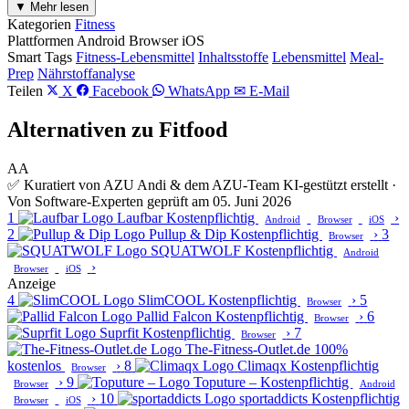
▼ Mehr lesen
Kategorien
Fitness
Plattformen
Android
Browser
iOS
Smart Tags
Fitness-Lebensmittel
Inhaltsstoffe
Lebensmittel
Meal-
Prep
Nährstoffanalyse
Teilen
X
Facebook
WhatsApp
✉ E-Mail
Alternativen zu Fitfood
AA
✅ Kuratiert von AZU Andi & dem AZU-Team
KI-gestützt erstellt ·
Von Software-Experten geprüft am 05. Juni 2026
1
Laufbar
Kostenpflichtig
›
Android
Browser
iOS
2
Pullup & Dip
Kostenpflichtig
›
3
Browser
SQUATWOLF
Kostenpflichtig
Android
›
Browser
iOS
Anzeige
4
SlimCOOL
Kostenpflichtig
›
5
Browser
Pallid Falcon
Kostenpflichtig
›
6
Browser
Suprfit
Kostenpflichtig
›
7
Browser
The-Fitness-Outlet.de
100%
kostenlos
›
8
Climaqx
Kostenpflichtig
Browser
›
9
Toputure –
Kostenpflichtig
Browser
Android
›
10
sportaddicts
Kostenpflichtig
Browser
iOS