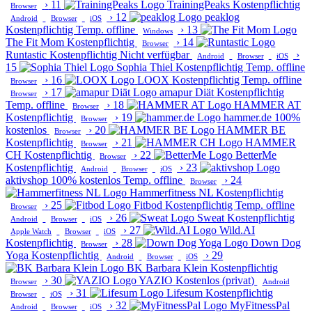
›
11
TrainingPeaks
Kostenpflichtig
Browser
›
12
peaklog
Android
Browser
iOS
Kostenpflichtig
Temp. offline
›
13
Windows
The Fit Mom
Kostenpflichtig
›
14
Browser
Runtastic
Kostenpflichtig
Nicht verfügbar
›
Android
Browser
iOS
15
Sophia Thiel
Kostenpflichtig
Temp. offline
›
16
LOOX
Kostenpflichtig
Temp. offline
Browser
›
17
amapur Diät
Kostenpflichtig
Browser
Temp. offline
›
18
HAMMER AT
Browser
Kostenpflichtig
›
19
hammer.de
100%
Browser
kostenlos
›
20
HAMMER BE
Browser
Kostenpflichtig
›
21
HAMMER
Browser
CH
Kostenpflichtig
›
22
BetterMe
Browser
Kostenpflichtig
›
23
Android
Browser
iOS
aktivshop
100% kostenlos
Temp. offline
›
24
Browser
Hammerfitness NL
Kostenpflichtig
›
25
Fitbod
Kostenpflichtig
Temp. offline
Browser
›
26
Sweat
Kostenpflichtig
Android
Browser
iOS
›
27
Wild.AI
Apple Watch
Browser
iOS
Kostenpflichtig
›
28
Down Dog
Browser
Yoga
Kostenpflichtig
›
29
Android
Browser
iOS
BK Barbara Klein
Kostenpflichtig
›
30
YAZIO
Kostenlos (privat)
Browser
Android
›
31
Lifesum
Kostenpflichtig
Browser
iOS
›
32
MyFitnessPal
Android
Browser
iOS