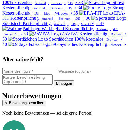
100% kostenlos
›
33
Strava
Android
Browser
iOS
Kostenpflichtig
›
34
Strong
Android
Browser
iOS
Kostenpflichtig
›
35
ERA-
iOS
Mac
Windows
FIT
Kostenpflichtig
›
36
Android
Browser
iOS
Sportstech
Kostenpflichtig
›
37
Android
iOS
Smart TV
WalkingPad
Kostenpflichtig
Android
iOS
›
38
AsVIVA
Kostenpflichtig
›
Smart TV
Browser
39
Sportlädchen
100% kostenlos
›
Browser
40
69-days-ladies
Kostenpflichtig
›
Browser
Alternative fehlt?
Eintragen
Nutzerbewertungen
✎ Bewertung schreiben
Noch keine Bewertungen — sei die erste Person!