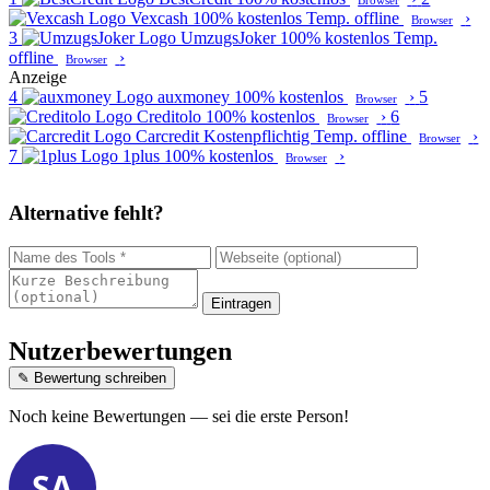
Browser
Vexcash
100% kostenlos
Temp. offline
›
Browser
3
UmzugsJoker
100% kostenlos
Temp.
offline
›
Browser
Anzeige
4
auxmoney
100% kostenlos
›
5
Browser
Creditolo
100% kostenlos
›
6
Browser
Carcredit
Kostenpflichtig
Temp. offline
›
Browser
7
1plus
100% kostenlos
›
Browser
Alternative fehlt?
Eintragen
Nutzerbewertungen
✎ Bewertung schreiben
Noch keine Bewertungen — sei die erste Person!
SA