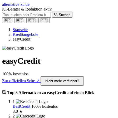
alt
ernative-zu.de
KI-Berater & Redaktion aktiv
Suchen
🇩🇪
🇬🇧
🇪🇸
🇫🇷
Startseite
Kreditangebote
easyCredit
easyCredit
100% kostenlos
Zur offiziellen Seite ↗
Nicht mehr verfügbar?
Top 3 Alternativen zu easyCredit auf einen Blick
1
BestCredit
100% kostenlos
3.0 ★
2