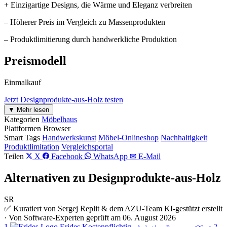
+ Einzigartige Designs, die Wärme und Eleganz verbreiten
– Höherer Preis im Vergleich zu Massenprodukten
– Produktlimitierung durch handwerkliche Produktion
Preismodell
Einmalkauf
Jetzt Designprodukte-aus-Holz testen
▼ Mehr lesen
Kategorien
Möbelhaus
Plattformen
Browser
Smart Tags
Handwerkskunst
Möbel-Onlineshop
Nachhaltigkeit
Produktlimitation
Vergleichsportal
Teilen
X
Facebook
WhatsApp
✉ E-Mail
Alternativen zu Designprodukte-aus-Holz
SR
✅ Kuratiert von Sergej Replit & dem AZU-Team
KI-gestützt erstellt
· Von Software-Experten geprüft am 06. August 2026
1
Erides
Kostenpflichtig
›
2