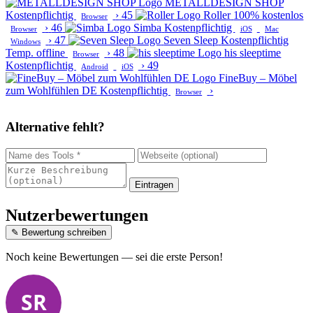
METALLDESIGN SHOP
Kostenpflichtig
›
45
Roller
100% kostenlos
Browser
›
46
Simba
Kostenpflichtig
Browser
iOS
Mac
›
47
Seven Sleep
Kostenpflichtig
Windows
Temp. offline
›
48
his sleeptime
Browser
Kostenpflichtig
›
49
Android
iOS
FineBuy – Möbel
zum Wohlfühlen DE
Kostenpflichtig
›
Browser
Alternative fehlt?
Eintragen
Nutzerbewertungen
✎ Bewertung schreiben
Noch keine Bewertungen — sei die erste Person!
SR