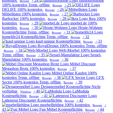
kostenlos
›
24
fashionforhome
Browser
100% kostenlos
Temp. offline
›
25
Browser
DELIFE
100% kostenlos
›
26
Browser
Möbellisten
100% kostenlos
›
27
Browser
Barhocker
100% kostenlos
›
28
Ikea
100%
Browser
kostenlos
›
29
moebel.de
100%
Browser
kostenlos
›
30
Heute-Wohnen
Browser
Kostenpflichtig
Temp. offline
›
31
Browser
homelife24
Kostenpflichtig
Temp. offline
›
32
Browser
kauf-unique
Kostenpflichtig
›
33
Browser
RoyalDesign
100% kostenlos
Temp. offline
›
34
Web-Moebel
100% kostenlos
Browser
Temp. offline
›
35
Sessel-
Browser
Manufaktur
100% kostenlos
›
36
Browser
Möbel Discount
Megashop Brotz
100% kostenlos
›
37
Browser
Möbel Online Kaufen
100%
kostenlos
Temp. offline
›
38
GFX
Browser
Sector
100% kostenlos
Temp. offline
›
39
Browser
Designermöbel
Kostenpflichtig
Nicht
verfügbar
›
40
LaModula
Windows
Kostenpflichtig
›
41
Browser
Lattenrost Discounter
Kostenpflichtig
›
42
Browser
moebelliebling
100% kostenlos
›
Browser
43
Fun Möbel
Kostenpflichtig
›
44
Browser