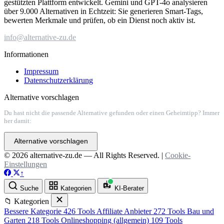
gestützten Plattform entwickelt. Gemini und GPT-4o analysieren
über 9.000 Alternativen in Echtzeit: Sie generieren Smart-Tags,
bewerten Merkmale und prüfen, ob ein Dienst noch aktiv ist.
info@alternative-zu.de
Informationen
Impressum
Datenschutzerklärung
Alternative vorschlagen
Du hast nicht die passende Alternative gefunden oder einen Geheimtipp? Immer
her damit:
Alternative vorschlagen
© 2026 alternative-zu.de — All Rights Reserved. |
Cookie-
Einstellungen
↑
Suche
Kategorien
KI-Berater
📁 Kategorien
Bessere Kategorie
426 Tools
Affiliate Anbieter
272 Tools
Bau und
Garten
218 Tools
Onlineshopping (allgemein)
109 Tools