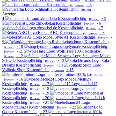
Android
Browser
iOS
Lakshmi
Kostenpflichtig
›
3
Browser
Schlaraffia
Kostenpflichtig
›
Browser
Anzeige
4
xlmoebel.ch
Kostenpflichtig
›
5
Browser
xlmoebel.at
Kostenpflichtig
›
6
Browser
xlmoebel.de
Kostenpflichtig
›
7
Browser
Betten-ABC
Kostenpflichtig
›
8
Browser
Möbel Style AT
Kostenpflichtig
›
Browser
9
Roland-einrichtung
Kostenpflichtig
›
10
shop4you.de
Kostenpflichtig
Browser
›
11
Woll-Hase
100% kostenlos
Browser
›
12
Schubiger Möbel
Browser
Schweiz
Kostenpflichtig
›
13
Sofa
Browser
Dreams
Kostenpflichtig
›
14
Browser
Vollholz Shop
Kostenpflichtig
›
15
Browser
Jennifer Furniture
100% kostenlos
›
16
MoebelMeile24
Browser
Kostenpflichtig
›
17
moebel17
Browser
Kostenpflichtig
›
18
jvmoebel
Browser
Kostenpflichtig
›
19
jvmoebel.at
Browser
Kostenpflichtig
›
20
jvmoebel.ch
Browser
Kostenpflichtig
›
21
Browser
Moebeltraum24
Kostenpflichtig
›
22
Browser
Casper
Kostenpflichtig
›
23
interama
100%