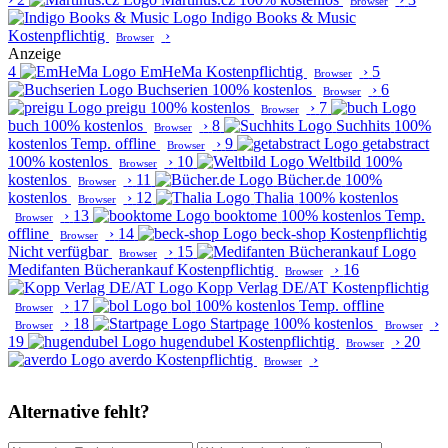
Browser
Indigo Books & Music
Kostenpflichtig
›
Browser
Anzeige
4
EmHeMa
Kostenpflichtig
›
5
Browser
Buchserien
100% kostenlos
›
6
Browser
preigu
100% kostenlos
›
7
Browser
buch
100% kostenlos
›
8
Suchhits
100%
Browser
kostenlos
Temp. offline
›
9
getabstract
Browser
100% kostenlos
›
10
Weltbild
100%
Browser
kostenlos
›
11
Bücher.de
100%
Browser
kostenlos
›
12
Thalia
100% kostenlos
Browser
›
13
booktome
100% kostenlos
Temp.
Browser
offline
›
14
beck-shop
Kostenpflichtig
Browser
Nicht verfügbar
›
15
Browser
Medifanten Bücherankauf
Kostenpflichtig
›
16
Browser
Kopp Verlag DE/AT
Kostenpflichtig
›
17
bol
100% kostenlos
Temp. offline
Browser
›
18
Startpage
100% kostenlos
›
Browser
Browser
19
hugendubel
Kostenpflichtig
›
20
Browser
averdo
Kostenpflichtig
›
Browser
Alternative fehlt?