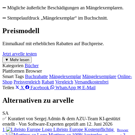
➖ Mögliche äußerliche Beschädigungen an Mängelexemplaren.
➖ Stempelaufdruck „Mängelexemplar“ im Buchschnitt.
Preismodell
Einmalkauf mit erheblichen Rabatten auf Buchpreise.
Jetzt arvelle testen
▼ Mehr lesen
Kategorien
Bücher
Plattformen
Browser
Smart Tags
Buchrabatte
Mängelexemplar
Mängelexemplare
Online-
Shop
Preisvergleich
Rabatt
Vergleich
Versandkostenfrei
Teilen
X
Facebook
WhatsApp
✉ E-Mail
Alternativen zu arvelle
SA
✅ Kuratiert von Sergej Admin & dem AZU-Team
KI-gestützt
erstellt · Von Software-Experten geprüft am 12. Juni 2026
1
Libristo Europe
Kostenpflichtig
Browser
›
2
Martinus.cz
100% kostenlos
›
3