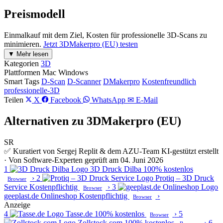
Preismodell
Einmalkauf mit dem Ziel, Kosten für professionelle 3D-Scans zu
minimieren.
Jetzt 3DMakerpro (EU) testen
▼ Mehr lesen
Kategorien
3D
Plattformen
Mac
Windows
Smart Tags
D-Scan
D-Scanner
DMakerpro
Kostenfreundlich
professionelle-3D
Teilen
X
Facebook
WhatsApp
✉ E-Mail
Alternativen zu 3DMakerpro (EU)
SR
✅ Kuratiert von Sergej Replit & dem AZU-Team
KI-gestützt erstellt
· Von Software-Experten geprüft am 04. Juni 2026
1
3D Druck Dilba
100% kostenlos
›
2
Protiq – 3D Druck
Browser
Service
Kostenpflichtig
›
3
Browser
geeplast.de Onlineshop
Kostenpflichtig
›
Browser
Anzeige
4
Tasse.de
100% kostenlos
›
5
Browser
Zollstock.com
100% kostenlos
›
6