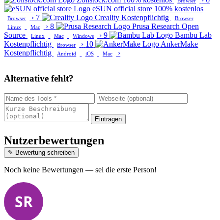
Browser
eSUN official store
100% kostenlos
›
7
Creality
Kostenpflichtig
Browser
Browser
›
8
Prusa Research
Open
Linux
Mac
Source
›
9
Bambu Lab
Linux
Mac
Windows
Kostenpflichtig
›
10
AnkerMake
Browser
Kostenpflichtig
›
Android
iOS
Mac
Alternative fehlt?
Eintragen
Nutzerbewertungen
✎ Bewertung schreiben
Noch keine Bewertungen — sei die erste Person!
SR