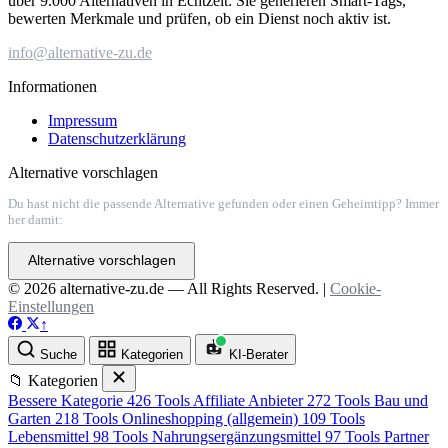
über 9.000 Alternativen in Echtzeit: Sie generieren Smart-Tags,
bewerten Merkmale und prüfen, ob ein Dienst noch aktiv ist.
info@alternative-zu.de
Informationen
Impressum
Datenschutzerklärung
Alternative vorschlagen
Du hast nicht die passende Alternative gefunden oder einen Geheimtipp? Immer
her damit:
Alternative vorschlagen
© 2026 alternative-zu.de — All Rights Reserved. |
Cookie-
Einstellungen
↑
Suche
Kategorien
KI-Berater
📁 Kategorien
Bessere Kategorie
426 Tools
Affiliate Anbieter
272 Tools
Bau und
Garten
218 Tools
Onlineshopping (allgemein)
109 Tools
Lebensmittel
98 Tools
Nahrungsergänzungsmittel
97 Tools
Partner