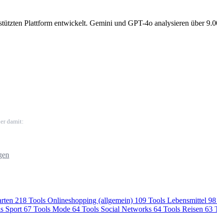
gestützten Plattform entwickelt. Gemini und GPT-4o analysieren über 9.
er damit:
gen
rten
218 Tools
Onlineshopping (allgemein)
109 Tools
Lebensmittel
98
ls
Sport
67 Tools
Mode
64 Tools
Social Networks
64 Tools
Reisen
63 