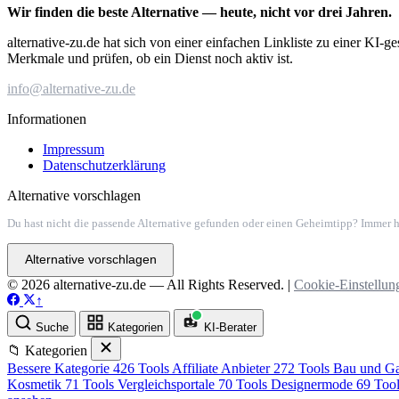
Wir finden die beste Alternative — heute, nicht vor drei Jahren.
alternative-zu.de hat sich von einer einfachen Linkliste zu einer KI-
Merkmale und prüfen, ob ein Dienst noch aktiv ist.
info@alternative-zu.de
Informationen
Impressum
Datenschutzerklärung
Alternative vorschlagen
Du hast nicht die passende Alternative gefunden oder einen Geheimtipp? Immer h
Alternative vorschlagen
© 2026 alternative-zu.de — All Rights Reserved. |
Cookie-Einstellun
↑
Suche
Kategorien
KI-Berater
📁 Kategorien
Bessere Kategorie
426 Tools
Affiliate Anbieter
272 Tools
Bau und Ga
Kosmetik
71 Tools
Vergleichsportale
70 Tools
Designermode
69 Too