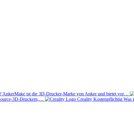
? AnkerMake ist die 3D-Drucker-Marke von Anker und bietet vor…
n‑Source-3D‑Druckern,…
Creality
Kostenpflichtig
Was i