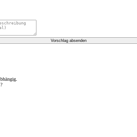
Vorschlag absenden
abhängig.
n?