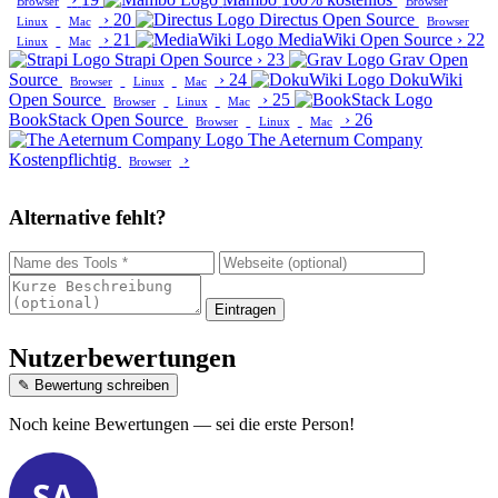
Browser
Browser
›
20
Directus
Open Source
Linux
Mac
Browser
›
21
MediaWiki
Open Source
›
22
Linux
Mac
Strapi
Open Source
›
23
Grav
Open
Source
›
24
DokuWiki
Browser
Linux
Mac
Open Source
›
25
Browser
Linux
Mac
BookStack
Open Source
›
26
Browser
Linux
Mac
The Aeternum Company
Kostenpflichtig
›
Browser
Alternative fehlt?
Eintragen
Nutzerbewertungen
✎ Bewertung schreiben
Noch keine Bewertungen — sei die erste Person!
SA