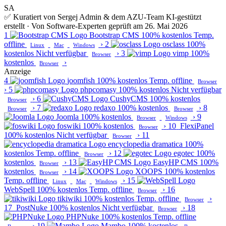
SA
✅ Kuratiert von Sergej Admin & dem AZU-Team
KI-gestützt
erstellt · Von Software-Experten geprüft am 26. Mai 2026
1
Bootstrap CMS
100% kostenlos
Temp.
offline
›
2
osclass
100%
Linux
Mac
Windows
kostenlos
Nicht verfügbar
›
3
vimp
100%
Browser
kostenlos
›
Browser
Anzeige
4
joomfish
100% kostenlos
Temp. offline
Browser
›
5
phpcomasy
100% kostenlos
Nicht verfügbar
›
6
CushyCMS
100% kostenlos
Browser
›
7
redaxo
100% kostenlos
›
8
Browser
Browser
Joomla
100% kostenlos
›
9
Browser
Windows
foswiki
100% kostenlos
›
10
FlexiPanel
Browser
100% kostenlos
Nicht verfügbar
›
11
Browser
encyclopedia dramatica
100%
kostenlos
Temp. offline
›
12
egotec
100%
Browser
kostenlos
›
13
EasyHP CMS
100%
Browser
kostenlos
›
14
XOOPS
100% kostenlos
Browser
Temp. offline
›
15
Linux
Mac
Windows
WebSpell
100% kostenlos
Temp. offline
›
16
Browser
tikiwiki
100% kostenlos
Temp. offline
›
Browser
17
PostNuke
100% kostenlos
Nicht verfügbar
›
18
Browser
PHPNuke
100% kostenlos
Temp. offline
›
19
Mambo
100% kostenlos