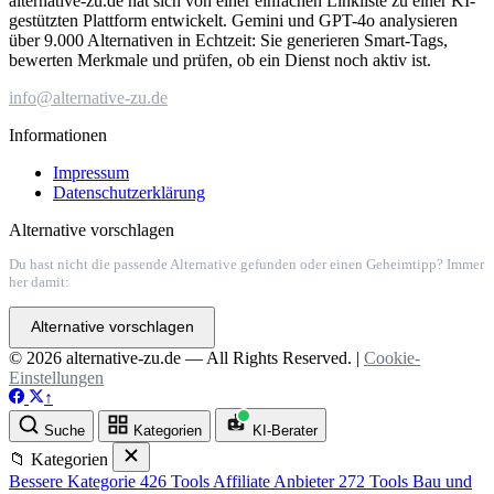
alternative-zu.de hat sich von einer einfachen Linkliste zu einer KI-
gestützten Plattform entwickelt. Gemini und GPT-4o analysieren
über 9.000 Alternativen in Echtzeit: Sie generieren Smart-Tags,
bewerten Merkmale und prüfen, ob ein Dienst noch aktiv ist.
info@alternative-zu.de
Informationen
Impressum
Datenschutzerklärung
Alternative vorschlagen
Du hast nicht die passende Alternative gefunden oder einen Geheimtipp? Immer
her damit:
Alternative vorschlagen
© 2026 alternative-zu.de — All Rights Reserved. |
Cookie-
Einstellungen
↑
Suche
Kategorien
KI-Berater
📁 Kategorien
Bessere Kategorie
426 Tools
Affiliate Anbieter
272 Tools
Bau und