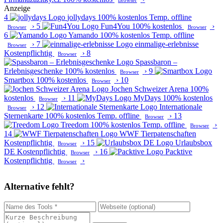
Browser
Anzeige
4
jollydays
100% kostenlos
Temp. offline
›
5
Fun4You
100% kostenlos
›
Browser
Browser
6
Yamando
100% kostenlos
Temp. offline
›
7
einmalige-erlebnisse
Browser
Kostenpflichtig
›
8
Browser
Spassbaron –
Erlebnisgeschenke
100% kostenlos
›
9
Browser
Smartbox
100% kostenlos
›
10
Browser
Jochen Schweizer Arena
100%
kostenlos
›
11
MyDays
100% kostenlos
Browser
›
12
Internationale
Browser
Sternenkarte
100% kostenlos
Temp. offline
›
13
Browser
Treedom
100% kostenlos
Temp. offline
›
Browser
14
WWF Tierpatenschaften
Kostenpflichtig
›
15
Urlaubsbox
Browser
DE
Kostenpflichtig
›
16
Packtive
Browser
Kostenpflichtig
›
Browser
Alternative fehlt?