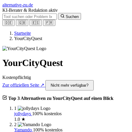
alt
ernative-zu.de
KI-Berater & Redaktion aktiv
Suchen
🇩🇪
🇬🇧
🇪🇸
🇫🇷
Startseite
YourCityQuest
YourCityQuest
Kostenpflichtig
Zur offiziellen Seite ↗
Nicht mehr verfügbar?
Top 3 Alternativen zu YourCityQuest auf einen Blick
1
jollydays
100% kostenlos
1.0 ★
2
Yamando
100% kostenlos