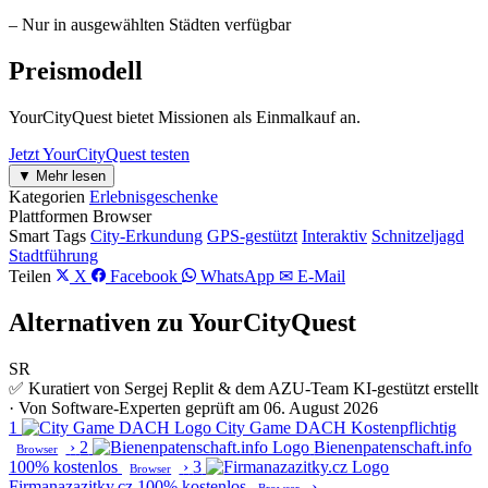
– Nur in ausgewählten Städten verfügbar
Preismodell
YourCityQuest bietet Missionen als Einmalkauf an.
Jetzt YourCityQuest testen
▼ Mehr lesen
Kategorien
Erlebnisgeschenke
Plattformen
Browser
Smart Tags
City-Erkundung
GPS-gestützt
Interaktiv
Schnitzeljagd
Stadtführung
Teilen
X
Facebook
WhatsApp
✉ E-Mail
Alternativen zu YourCityQuest
SR
✅ Kuratiert von Sergej Replit & dem AZU-Team
KI-gestützt erstellt
· Von Software-Experten geprüft am 06. August 2026
1
City Game DACH
Kostenpflichtig
›
2
Bienenpatenschaft.info
Browser
100% kostenlos
›
3
Browser
Firmanazazitky.cz
100% kostenlos
›