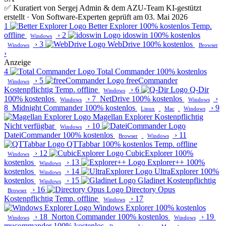
✅ Kuratiert von Sergej Admin & dem AZU-Team
KI-gestützt
erstellt · Von Software-Experten geprüft am 03. Mai 2026
1
Better Explorer
100% kostenlos
Temp.
offline
›
2
idoswin
100% kostenlos
Windows
›
3
WebDrive
100% kostenlos
Windows
Browser
›
Anzeige
4
Total Commander
100% kostenlos
›
5
freeCommander
Windows
Kostenpflichtig
Temp. offline
›
6
Q-Dir
Windows
100% kostenlos
›
7
NetDrive
100% kostenlos
›
Windows
Windows
8
Midnight Commander
100% kostenlos
›
9
Linux
Mac
Windows
Magellan Explorer
Kostenpflichtig
Nicht verfügbar
›
10
Windows
DateiCommander
100% kostenlos
›
11
Browser
Windows
QTTabbar
100% kostenlos
Temp. offline
›
12
CubicExplorer
100%
Windows
kostenlos
›
13
Explorer++
100%
Windows
kostenlos
›
14
UltraExplorer
100%
Windows
kostenlos
›
15
Gladinet
Kostenpflichtig
Windows
›
16
Directory Opus
Browser
Kostenpflichtig
Temp. offline
›
17
Windows
Windows Explorer
100% kostenlos
›
18
Norton Commander
100% kostenlos
›
19
Windows
Windows
mucommander
100% kostenlos
›