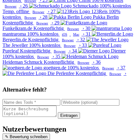
kostenlos
›
25
Christ
100% kostenlos
Browser
›
26
Schmuckado
100% kostenlos
Browser
Temp. offline
›
27
123Reis
100%
Browser
kostenlos
›
28
Pukka Berlin
Browser
Kostenpflichtig
›
29
Browser
Funkelkram.de
Kostenpflichtig
›
30
Browser
mantraroma
100% kostenlos
›
31
iOS
Mac
Bergerlin.de
Kostenpflichtig
›
32
Browser
The Jeweller
100% kostenlos
›
33
Browser
Pureleaf
Kostenpflichtig
›
34
Diemer
Browser
100% kostenlos
›
35
Browser
Heideman Schmuck
Kostenpflichtig
›
36
Browser
goettgen.de
100% kostenlos
›
37
Browser
Die Perlenfee
Kostenpflichtig
›
Browser
Alternative fehlt?
Eintragen
Nutzerbewertungen
✎ Bewertung schreiben