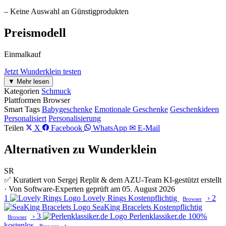
– Keine Auswahl an Günstigprodukten
Preismodell
Einmalkauf
Jetzt Wunderklein testen
▼ Mehr lesen
Kategorien
Schmuck
Plattformen
Browser
Smart Tags
Babygeschenke
Emotionale Geschenke
Geschenkideen
Personalisiert
Personalisierung
Teilen
X
Facebook
WhatsApp
✉ E-Mail
Alternativen zu Wunderklein
SR
✅ Kuratiert von Sergej Replit & dem AZU-Team
KI-gestützt erstellt
· Von Software-Experten geprüft am 05. August 2026
1
Lovely Rings
Kostenpflichtig
›
2
Browser
SeaKing Bracelets
Kostenpflichtig
›
3
Perlenklassiker.de
100%
Browser
kostenlos
›