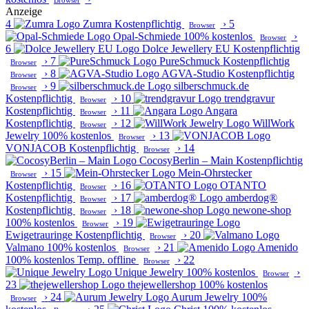
Browser
Anzeige
4
Zumra
Kostenpflichtig
›
5
Browser
Opal-Schmiede
100% kostenlos
›
Browser
6
Dolce Jewellery EU
Kostenpflichtig
›
7
PureSchmuck
Kostenpflichtig
Browser
›
8
AGVA-Studio
Kostenpflichtig
Browser
›
9
silberschmuck.de
Browser
Kostenpflichtig
›
10
trendgravur
Browser
Kostenpflichtig
›
11
Angara
Browser
Kostenpflichtig
›
12
WillWork
Browser
Jewelry
100% kostenlos
›
13
Browser
VONJACOB
Kostenpflichtig
›
14
Browser
CocosyBerlin – Main
Kostenpflichtig
›
15
Mein-Ohrstecker
Browser
Kostenpflichtig
›
16
OTANTO
Browser
Kostenpflichtig
›
17
amberdog®
Browser
Kostenpflichtig
›
18
newone-shop
Browser
100% kostenlos
›
19
Browser
Ewigetrauringe
Kostenpflichtig
›
20
Browser
Valmano
100% kostenlos
›
21
Amenido
Browser
100% kostenlos
Temp. offline
›
22
Browser
Unique Jewelry
100% kostenlos
›
Browser
23
thejewellershop
100% kostenlos
›
24
Aurum Jewelry
100%
Browser