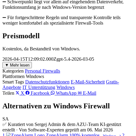
➖ Schwerpunkt liegt vor allem auf eingehendem Datenverkehr,
Funktionsumfang je nach Windows-Version begrenzt
➖ Für fortgeschrittene Regeln und transparente Kontrolle teils
weniger komfortabel als spezialisierte Firewall-Tools
Preismodell
Kostenlos, da Bestandteil von Windows.
2026-04-15T12:09:02.000Zgpt-5.4-2026-03-05
▼ Mehr lesen
Kategorien
Personal Firewalls
Plattformen
Windows
Smart Tags
Datenschutzfunktionen
E-Mail-Sicherheit
Gratis-
Angebote
IT Unterstützung
Windows
Teilen
X
Facebook
WhatsApp
✉ E-Mail
Alternativen zu Windows Firewall
SA
✅ Kuratiert von Sergej Admin & dem AZU-Team
KI-gestützt
erstellt · Von Software-Experten geprüft am 06. Mai 2026
1
ZoneAlarm
100% kostenlos
›
2
Windows