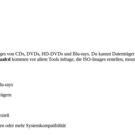
Images von CDs, DVDs, HD-DVDs und Blu-rays. Du kannst Datenträger au
tualcd
kommen vor allem Tools infrage, die ISO-Images erstellen, mou
lu-rays
rägern
ziell
hen oder mehr Systemkompatibilität