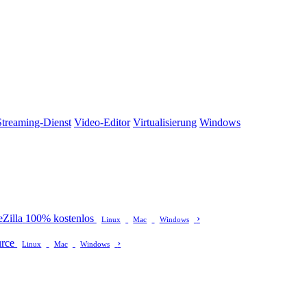
Streaming-Dienst
Video-Editor
Virtualisierung
Windows
Zilla
100% kostenlos
›
Linux
Mac
Windows
urce
›
Linux
Mac
Windows