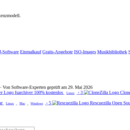
izenzmodell.
-Software
Einmalkauf
Gratis-Angebote
ISO-Images
Musikbibliothek
lt · Von Software-Experten geprüft am 29. Mai 2026
fsarchiver
100% kostenlos
›
3
Clone
Linux
ar
›
5
Rescuezilla
Open So
Linux
Mac
Windows