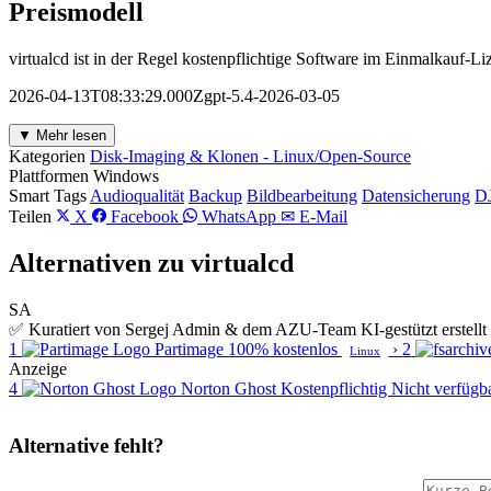
Preismodell
virtualcd ist in der Regel kostenpflichtige Software im Einmalkauf-L
2026-04-13T08:33:29.000Zgpt-5.4-2026-03-05
▼ Mehr lesen
Kategorien
Disk-Imaging & Klonen - Linux/Open-Source
Plattformen
Windows
Smart Tags
Audioqualität
Backup
Bildbearbeitung
Datensicherung
DJ
Teilen
X
Facebook
WhatsApp
✉ E-Mail
Alternativen zu virtualcd
SA
✅ Kuratiert von Sergej Admin & dem AZU-Team
KI-gestützt erstel
1
Partimage
100% kostenlos
›
2
Linux
Anzeige
4
Norton Ghost
Kostenpflichtig
Nicht verfügb
Alternative fehlt?