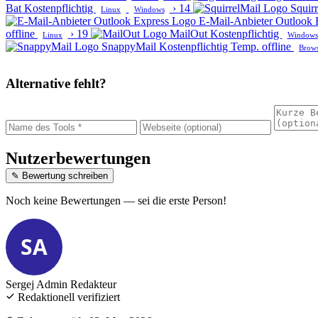
Bat
Kostenpflichtig
›
14
Squir
Linux
Windows
E-Mail-Anbieter Outlook 
offline
›
19
MailOut
Kostenpflichtig
Linux
Windows
SnappyMail
Kostenpflichtig
Temp. offline
Brow
Alternative fehlt?
Nutzerbewertungen
✎ Bewertung schreiben
Noch keine Bewertungen — sei die erste Person!
SA
Sergej Admin
Redakteur
Redaktionell verifiziert