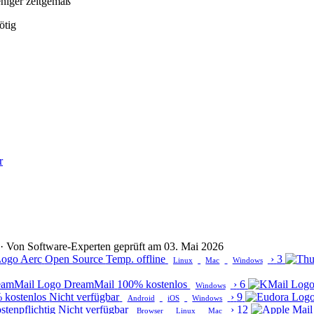
eniger zeitgemäß
ötig
r
lt · Von Software-Experten geprüft am 03. Mai 2026
Aerc
Open Source
Temp. offline
›
3
Linux
Mac
Windows
DreamMail
100% kostenlos
›
6
Windows
 kostenlos
Nicht verfügbar
›
9
Android
iOS
Windows
stenpflichtig
Nicht verfügbar
›
12
Browser
Linux
Mac