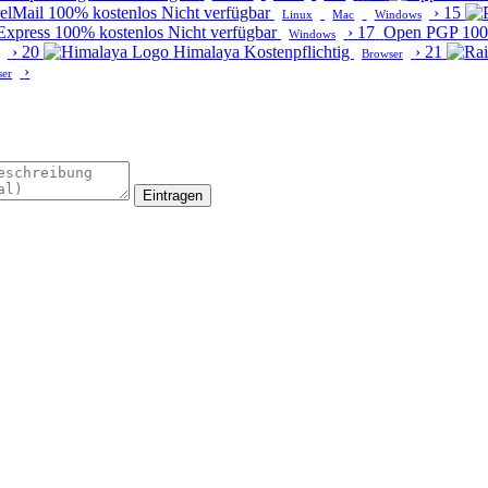
relMail
100% kostenlos
Nicht verfügbar
›
15
Linux
Mac
Windows
Express
100% kostenlos
Nicht verfügbar
›
17
Open PGP
100
Windows
›
20
Himalaya
Kostenpflichtig
›
21
Browser
›
ser
Eintragen