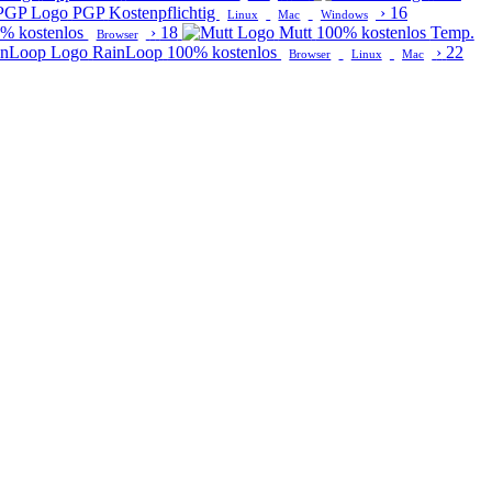
PGP
Kostenpflichtig
›
16
Linux
Mac
Windows
% kostenlos
›
18
Mutt
100% kostenlos
Temp.
Browser
RainLoop
100% kostenlos
›
22
Browser
Linux
Mac