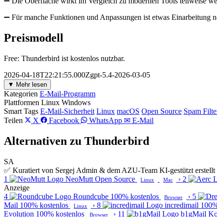
➖ Die Oberfläche wirkt im Vergleich zu modernen Tools teilweise w
➖ Für manche Funktionen und Anpassungen ist etwas Einarbeitung n
Preismodell
Free: Thunderbird ist kostenlos nutzbar.
2026-04-18T22:21:55.000Zgpt-5.4-2026-03-05
▼ Mehr lesen
Kategorien
E-Mail-Programm
Plattformen
Linux
Windows
Smart Tags
E-Mail-Sicherheit
Linux
macOS
Open Source
Spam Filte
Teilen
X
Facebook
WhatsApp
✉ E-Mail
Alternativen zu Thunderbird
SA
✅ Kuratiert von Sergej Admin & dem AZU-Team
KI-gestützt erstel
1
NeoMutt
Open Source
›
2
Linux
Mac
Anzeige
4
Roundcube
100% kostenlos
›
5
Browser
Mail
100% kostenlos
›
8
incredimail
100%
Linux
Evolution
100% kostenlos
›
11
b1gMail
Ko
Browser