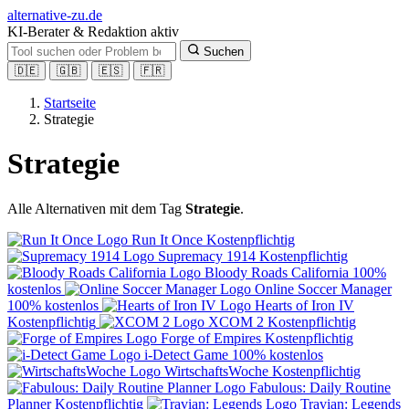
alt
ernative-zu.de
KI-Berater & Redaktion aktiv
Suchen
🇩🇪
🇬🇧
🇪🇸
🇫🇷
Startseite
Strategie
Strategie
Alle Alternativen mit dem Tag
Strategie
.
Run It Once
Kostenpflichtig
Supremacy 1914
Kostenpflichtig
Bloody Roads California
100%
kostenlos
Online Soccer Manager
100% kostenlos
Hearts of Iron IV
Kostenpflichtig
XCOM 2
Kostenpflichtig
Forge of Empires
Kostenpflichtig
i-Detect Game
100% kostenlos
WirtschaftsWoche
Kostenpflichtig
Fabulous: Daily Routine
Planner
Kostenpflichtig
Travian: Legends