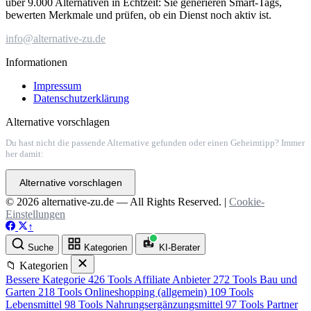
über 9.000 Alternativen in Echtzeit: Sie generieren Smart-Tags,
bewerten Merkmale und prüfen, ob ein Dienst noch aktiv ist.
info@alternative-zu.de
Informationen
Impressum
Datenschutzerklärung
Alternative vorschlagen
Du hast nicht die passende Alternative gefunden oder einen Geheimtipp? Immer
her damit:
Alternative vorschlagen
© 2026 alternative-zu.de — All Rights Reserved. |
Cookie-
Einstellungen
↑
Suche
Kategorien
KI-Berater
📁 Kategorien
Bessere Kategorie
426 Tools
Affiliate Anbieter
272 Tools
Bau und
Garten
218 Tools
Onlineshopping (allgemein)
109 Tools
Lebensmittel
98 Tools
Nahrungsergänzungsmittel
97 Tools
Partner