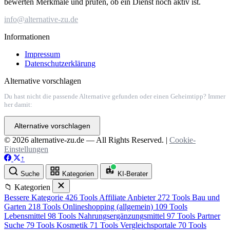
bewerten Merkmale und prüfen, ob ein Dienst noch aktiv ist.
info@alternative-zu.de
Informationen
Impressum
Datenschutzerklärung
Alternative vorschlagen
Du hast nicht die passende Alternative gefunden oder einen Geheimtipp? Immer
her damit:
Alternative vorschlagen
© 2026 alternative-zu.de — All Rights Reserved. |
Cookie-
Einstellungen
↑
Suche
Kategorien
KI-Berater
📁 Kategorien
Bessere Kategorie
426 Tools
Affiliate Anbieter
272 Tools
Bau und
Garten
218 Tools
Onlineshopping (allgemein)
109 Tools
Lebensmittel
98 Tools
Nahrungsergänzungsmittel
97 Tools
Partner
Suche
79 Tools
Kosmetik
71 Tools
Vergleichsportale
70 Tools