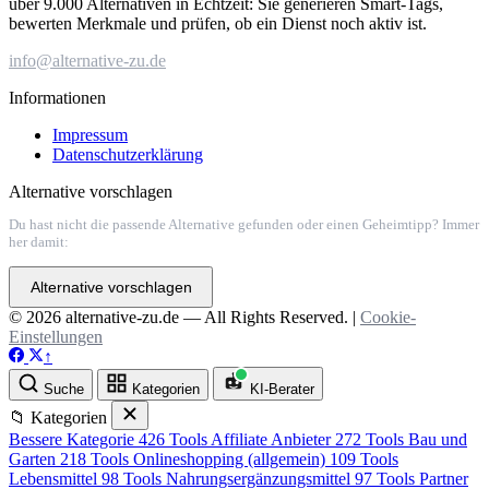
über 9.000 Alternativen in Echtzeit: Sie generieren Smart-Tags,
bewerten Merkmale und prüfen, ob ein Dienst noch aktiv ist.
info@alternative-zu.de
Informationen
Impressum
Datenschutzerklärung
Alternative vorschlagen
Du hast nicht die passende Alternative gefunden oder einen Geheimtipp? Immer
her damit:
Alternative vorschlagen
© 2026 alternative-zu.de — All Rights Reserved. |
Cookie-
Einstellungen
↑
Suche
Kategorien
KI-Berater
📁 Kategorien
Bessere Kategorie
426 Tools
Affiliate Anbieter
272 Tools
Bau und
Garten
218 Tools
Onlineshopping (allgemein)
109 Tools
Lebensmittel
98 Tools
Nahrungsergänzungsmittel
97 Tools
Partner