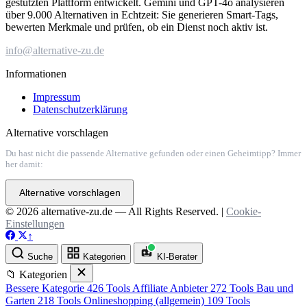
gestützten Plattform entwickelt. Gemini und GPT-4o analysieren
über 9.000 Alternativen in Echtzeit: Sie generieren Smart-Tags,
bewerten Merkmale und prüfen, ob ein Dienst noch aktiv ist.
info@alternative-zu.de
Informationen
Impressum
Datenschutzerklärung
Alternative vorschlagen
Du hast nicht die passende Alternative gefunden oder einen Geheimtipp? Immer
her damit:
Alternative vorschlagen
© 2026 alternative-zu.de — All Rights Reserved. |
Cookie-
Einstellungen
↑
Suche
Kategorien
KI-Berater
📁 Kategorien
Bessere Kategorie
426 Tools
Affiliate Anbieter
272 Tools
Bau und
Garten
218 Tools
Onlineshopping (allgemein)
109 Tools