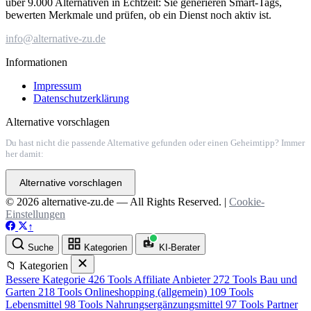
über 9.000 Alternativen in Echtzeit: Sie generieren Smart-Tags,
bewerten Merkmale und prüfen, ob ein Dienst noch aktiv ist.
info@alternative-zu.de
Informationen
Impressum
Datenschutzerklärung
Alternative vorschlagen
Du hast nicht die passende Alternative gefunden oder einen Geheimtipp? Immer
her damit:
Alternative vorschlagen
© 2026 alternative-zu.de — All Rights Reserved. |
Cookie-
Einstellungen
↑
Suche
Kategorien
KI-Berater
📁 Kategorien
Bessere Kategorie
426 Tools
Affiliate Anbieter
272 Tools
Bau und
Garten
218 Tools
Onlineshopping (allgemein)
109 Tools
Lebensmittel
98 Tools
Nahrungsergänzungsmittel
97 Tools
Partner