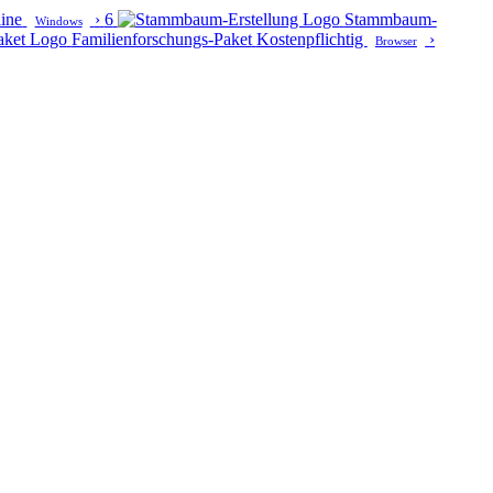
line
›
6
Stammbaum-
Windows
Familienforschungs-Paket
Kostenpflichtig
›
Browser