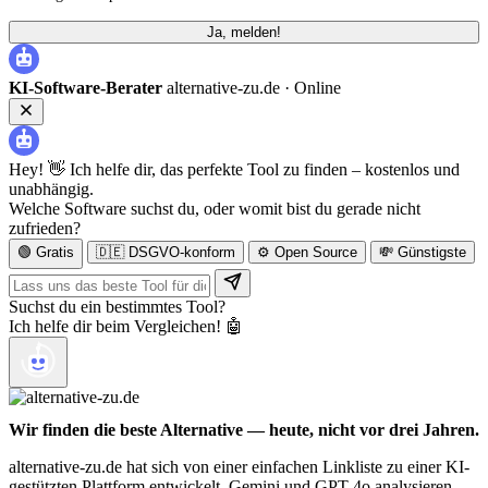
Ja, melden!
KI-Software-Berater
alternative-zu.de ·
Online
Hey! 👋 Ich helfe dir, das perfekte Tool zu finden – kostenlos und
unabhängig.
Welche Software suchst du, oder womit bist du gerade nicht
zufrieden?
🟢 Gratis
🇩🇪 DSGVO-konform
⚙️ Open Source
💸 Günstigste
Suchst du ein bestimmtes Tool?
Ich helfe dir beim Vergleichen! 🤖
Wir finden die beste Alternative — heute, nicht vor drei Jahren.
alternative-zu.de hat sich von einer einfachen Linkliste zu einer KI-
gestützten Plattform entwickelt. Gemini und GPT-4o analysieren