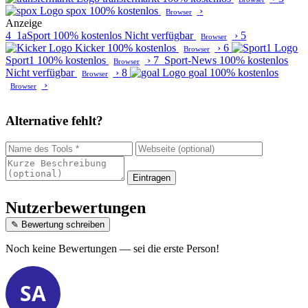
spox
100% kostenlos
›
Browser
Anzeige
4
1aSport
100% kostenlos
Nicht verfügbar
›
5
Browser
Kicker
100% kostenlos
›
6
Browser
Sport1
100% kostenlos
›
7
Sport-News
100% kostenlos
Browser
Nicht verfügbar
›
8
goal
100% kostenlos
Browser
›
Browser
Alternative fehlt?
Eintragen
Nutzerbewertungen
✎ Bewertung schreiben
Noch keine Bewertungen — sei die erste Person!
SA