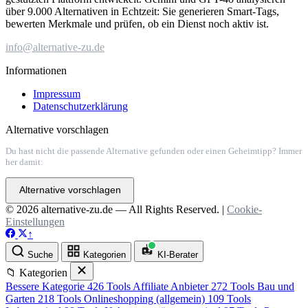
über 9.000 Alternativen in Echtzeit: Sie generieren Smart-Tags,
bewerten Merkmale und prüfen, ob ein Dienst noch aktiv ist.
info@alternative-zu.de
Informationen
Impressum
Datenschutzerklärung
Alternative vorschlagen
Du hast nicht die passende Alternative gefunden oder einen Geheimtipp? Immer
her damit:
Alternative vorschlagen
© 2026 alternative-zu.de — All Rights Reserved. |
Cookie-
Einstellungen
↑
Suche
Kategorien
KI-Berater
📁 Kategorien
Bessere Kategorie
426 Tools
Affiliate Anbieter
272 Tools
Bau und
Garten
218 Tools
Onlineshopping (allgemein)
109 Tools