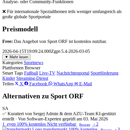
Analyse- oder Community-Funktionen
❌ Für internationale Spezialthemen teils weniger umfangreich als
große globale Sportportale
Preismodell
Free:
Das Angebot von Sport ORF ist kostenlos nutzbar.
2026-04-15T19:09:24.000Zgpt-5.4-2026-03-05
▼ Mehr lesen
Kategorien
Sportnews
Plattformen
Browser
Smart Tags
Fußball
Live-TV
Nachrichtenportal
Sportförderung
Kinder
Streaming-Dienst
Teilen
X
Facebook
WhatsApp
✉ E-Mail
Alternativen zu Sport ORF
SA
✅ Kuratiert von Sergej Admin & dem AZU-Team
KI-gestützt
erstellt · Von Software-Experten geprüft am 03. Mai 2026
1
eyep
100% kostenlos
Nicht verfügbar
›
2
Browser
transfermarkt
100% kostenlos
›
3
Browser