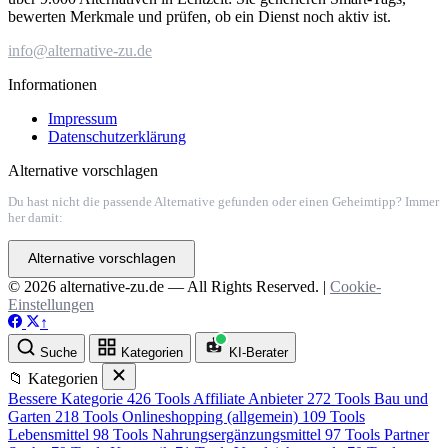
bewerten Merkmale und prüfen, ob ein Dienst noch aktiv ist.
info@alternative-zu.de
Informationen
Impressum
Datenschutzerklärung
Alternative vorschlagen
Du hast nicht die passende Alternative gefunden oder einen Geheimtipp? Immer
her damit:
Alternative vorschlagen
© 2026 alternative-zu.de — All Rights Reserved. |
Cookie-
Einstellungen
↑
Suche
Kategorien
KI-Berater
📁 Kategorien
Bessere Kategorie
426 Tools
Affiliate Anbieter
272 Tools
Bau und
Garten
218 Tools
Onlineshopping (allgemein)
109 Tools
Lebensmittel
98 Tools
Nahrungsergänzungsmittel
97 Tools
Partner