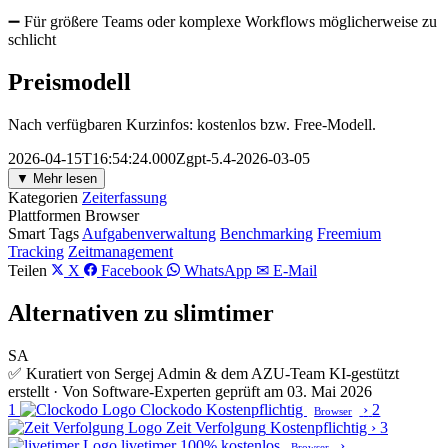
➖ Für größere Teams oder komplexe Workflows möglicherweise zu
schlicht
Preismodell
Nach verfügbaren Kurzinfos: kostenlos bzw. Free-Modell.
2026-04-15T16:54:24.000Zgpt-5.4-2026-03-05
▼ Mehr lesen
Kategorien
Zeiterfassung
Plattformen
Browser
Smart Tags
Aufgabenverwaltung
Benchmarking
Freemium
Tracking
Zeitmanagement
Teilen
X
Facebook
WhatsApp
✉ E-Mail
Alternativen zu slimtimer
SA
✅ Kuratiert von Sergej Admin & dem AZU-Team
KI-gestützt
erstellt · Von Software-Experten geprüft am 03. Mai 2026
1
Clockodo
Kostenpflichtig
›
2
Browser
Zeit Verfolgung
Kostenpflichtig
›
3
livetimer
100% kostenlos
›
Browser