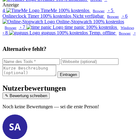
Anzeige
4
TimeMe
100% kostenlos
›
5
Browser
Onlineclock Timer
100% kostenlos
Nicht verfügbar
›
6
Browser
Online-Stopwatch
100% kostenlos
›
7
time panic
100% kostenlos
Browser
Windows
›
8
guguus
100% kostenlos
Temp. offline
›
Browser
Alternative fehlt?
Eintragen
Nutzerbewertungen
✎ Bewertung schreiben
Noch keine Bewertungen — sei die erste Person!
SA