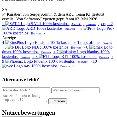
SA
✅ Kuratiert von Sergej Admin & dem AZU-Team
KI-gestützt
erstellt · Von Software-Experten geprüft am 02. Mai 2026
1
SAT.1
100% kostenlos
›
2
Android
Browser
iOS
ARD
100% kostenlos
›
3
Pro7
Browser
100% kostenlos
›
Browser
Anzeige
4
EinsPlus
100% kostenlos
Temp. offline
Browser
›
5
NDR
100% kostenlos
›
6
Browser
dmax
100% kostenlos
›
7
blanktv
100%
Browser
kostenlos
›
8
RTL
100% kostenlos
›
Browser
Browser
9
Phoenix
100% kostenlos
›
10
Browser
n-tv
100% kostenlos
›
Browser
Alternative fehlt?
Eintragen
Nutzerbewertungen