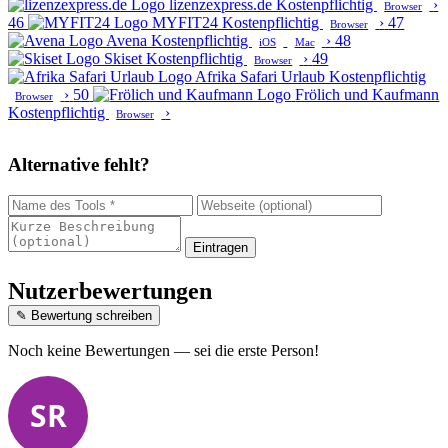
lizenzexpress.de
Kostenpflichtig
›
Browser
46
MYFIT24
Kostenpflichtig
›
47
Browser
Avena
Kostenpflichtig
›
48
iOS
Mac
Skiset
Kostenpflichtig
›
49
Browser
Afrika Safari Urlaub
Kostenpflichtig
›
50
Frölich und Kaufmann
Browser
Kostenpflichtig
›
Browser
Alternative fehlt?
Eintragen
Nutzerbewertungen
✎ Bewertung schreiben
Noch keine Bewertungen — sei die erste Person!
SR