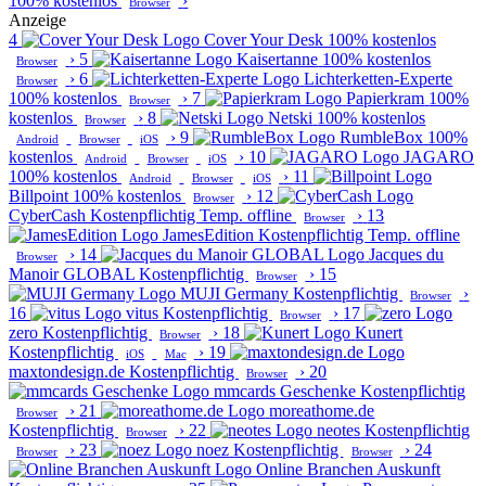
100% kostenlos
›
Browser
Anzeige
4
Cover Your Desk
100% kostenlos
›
5
Kaisertanne
100% kostenlos
Browser
›
6
Lichterketten-Experte
Browser
100% kostenlos
›
7
Papierkram
100%
Browser
kostenlos
›
8
Netski
100% kostenlos
Browser
›
9
RumbleBox
100%
Android
Browser
iOS
kostenlos
›
10
JAGARO
Android
Browser
iOS
100% kostenlos
›
11
Android
Browser
iOS
Billpoint
100% kostenlos
›
12
Browser
CyberCash
Kostenpflichtig
Temp. offline
›
13
Browser
JamesEdition
Kostenpflichtig
Temp. offline
›
14
Jacques du
Browser
Manoir GLOBAL
Kostenpflichtig
›
15
Browser
MUJI Germany
Kostenpflichtig
›
Browser
16
vitus
Kostenpflichtig
›
17
Browser
zero
Kostenpflichtig
›
18
Kunert
Browser
Kostenpflichtig
›
19
iOS
Mac
maxtondesign.de
Kostenpflichtig
›
20
Browser
mmcards Geschenke
Kostenpflichtig
›
21
moreathome.de
Browser
Kostenpflichtig
›
22
neotes
Kostenpflichtig
Browser
›
23
noez
Kostenpflichtig
›
24
Browser
Browser
Online Branchen Auskunft