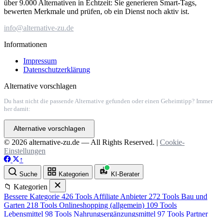
über 9.000 Alternativen in Echtzeit: Sie generieren Smart-Tags,
bewerten Merkmale und prüfen, ob ein Dienst noch aktiv ist.
info@alternative-zu.de
Informationen
Impressum
Datenschutzerklärung
Alternative vorschlagen
Du hast nicht die passende Alternative gefunden oder einen Geheimtipp? Immer
her damit:
Alternative vorschlagen
© 2026 alternative-zu.de — All Rights Reserved. |
Cookie-
Einstellungen
↑
Suche
Kategorien
KI-Berater
📁 Kategorien
Bessere Kategorie
426 Tools
Affiliate Anbieter
272 Tools
Bau und
Garten
218 Tools
Onlineshopping (allgemein)
109 Tools
Lebensmittel
98 Tools
Nahrungsergänzungsmittel
97 Tools
Partner