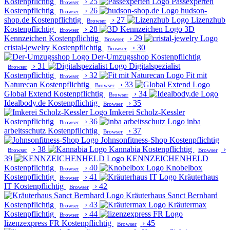
Kostenpflichtig
›
25
Passexperten
Browser
Kostenpflichtig
›
26
hudson-
Browser
shop.de
Kostenpflichtig
›
27
Lizenzhub
Browser
Kostenpflichtig
›
28
3D
Browser
Kennzeichen
Kostenpflichtig
›
29
Browser
cristal-jewelry
Kostenpflichtig
›
30
Browser
Der-Umzugsshop
Kostenpflichtig
›
31
Digitalspezialist
Browser
Kostenpflichtig
›
32
Fit mit
Browser
Naturecan
Kostenpflichtig
›
33
Browser
Global Extend
Kostenpflichtig
›
34
Browser
Idealbody.de
Kostenpflichtig
›
35
Browser
Imkerei Scholz-Kessler
Kostenpflichtig
›
36
inba
Browser
arbeitsschutz
Kostenpflichtig
›
37
Browser
Johnsonfitness-Shop
Kostenpflichtig
›
38
Kannabia
Kostenpflichtig
›
Browser
Browser
39
KENNZEICHENHELD
Kostenpflichtig
›
40
Knobelbox
Browser
Kostenpflichtig
›
41
Kräuterhaus
Browser
IT
Kostenpflichtig
›
42
Browser
Kräuterhaus Sanct Bernhard
Kostenpflichtig
›
43
Kräutermax
Browser
Kostenpflichtig
›
44
Browser
lizenzexpress FR
Kostenpflichtig
›
45
Browser