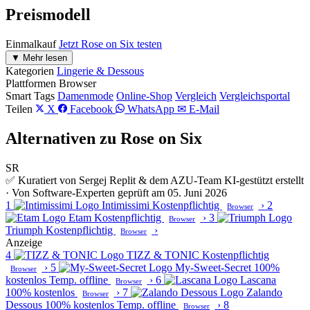
Preismodell
Einmalkauf
Jetzt Rose on Six testen
▼ Mehr lesen
Kategorien
Lingerie & Dessous
Plattformen
Browser
Smart Tags
Damenmode
Online-Shop
Vergleich
Vergleichsportal
Teilen
X
Facebook
WhatsApp
✉ E-Mail
Alternativen zu Rose on Six
SR
✅ Kuratiert von Sergej Replit & dem AZU-Team
KI-gestützt erstellt
· Von Software-Experten geprüft am 05. Juni 2026
1
Intimissimi
Kostenpflichtig
›
2
Browser
Etam
Kostenpflichtig
›
3
Browser
Triumph
Kostenpflichtig
›
Browser
Anzeige
4
TIZZ & TONIC
Kostenpflichtig
›
5
My-Sweet-Secret
100%
Browser
kostenlos
Temp. offline
›
6
Lascana
Browser
100% kostenlos
›
7
Zalando
Browser
Dessous
100% kostenlos
Temp. offline
›
8
Browser