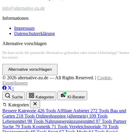
info@alternative-zu.de
Informationen
Impressum
Datenschutzerklärung
Alternative vorschlagen
Du hast nicht die passende Alternative gefunden oder einen Geheimtipp? Immer
her damit:
Alternative vorschlagen
© 2026 alternative-zu.de — All Rights Reserved. |
Cookie-
Einstellungen
↑
Suche
Kategorien
KI-Berater
📁 Kategorien
Bessere Kategorie
426 Tools
Affiliate Anbieter
272 Tools
Bau und
Garten
218 Tools
Onlineshopping (allgemein)
109 Tools
Lebensmittel
98 Tools
Nahrungsergänzungsmittel
97 Tools
Partner
Suche
79 Tools
Kosmetik
71 Tools
Vergleichsportale
70 Tools
Designermode
69 Tools
Sport
67 Tools
Mode
64 Tools
Social