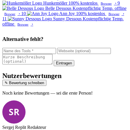
Hunkemöller
100% kostenlos
›
9
Browser
Belle Dessous
Kostenpflichtig
Temp. offline
›
10
Ann Joy
100% kostenlos
›
Browser
Browser
11
Sunny Dessous
Kostenpflichtig
Temp.
offline
›
Browser
Alternative fehlt?
Eintragen
Nutzerbewertungen
✎ Bewertung schreiben
Noch keine Bewertungen — sei die erste Person!
SR
Sergej Replit
Redakteur