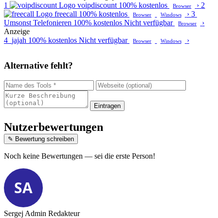
1
voipdiscount
100% kostenlos
›
2
Browser
freecall
100% kostenlos
›
3
Browser
Windows
Umsonst Telefonieren
100% kostenlos
Nicht verfügbar
›
Browser
Anzeige
4
jajah
100% kostenlos
Nicht verfügbar
›
Browser
Windows
Alternative fehlt?
Eintragen
Nutzerbewertungen
✎ Bewertung schreiben
Noch keine Bewertungen — sei die erste Person!
SA
Sergej Admin
Redakteur