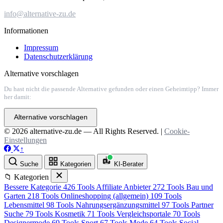
info@alternative-zu.de
Informationen
Impressum
Datenschutzerklärung
Alternative vorschlagen
Du hast nicht die passende Alternative gefunden oder einen Geheimtipp? Immer
her damit:
Alternative vorschlagen
© 2026 alternative-zu.de — All Rights Reserved. |
Cookie-
Einstellungen
↑
Suche
Kategorien
KI-Berater
📁 Kategorien
Bessere Kategorie
426 Tools
Affiliate Anbieter
272 Tools
Bau und
Garten
218 Tools
Onlineshopping (allgemein)
109 Tools
Lebensmittel
98 Tools
Nahrungsergänzungsmittel
97 Tools
Partner
Suche
79 Tools
Kosmetik
71 Tools
Vergleichsportale
70 Tools
Designermode
69 Tools
Sport
67 Tools
Mode
64 Tools
Social