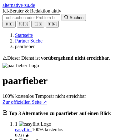
alt
ernative-zu.de
KI-Berater & Redaktion aktiv
Suchen
🇩🇪
🇬🇧
🇪🇸
🇫🇷
Startseite
Partner Suche
paarfieber
⚠️
Dieser Dienst ist
vorübergehend nicht erreichbar
.
paarfieber
100% kostenlos
Temporär nicht erreichbar
Zur offiziellen Seite ↗
Top 3 Alternativen zu paarfieber auf einen Blick
1
easyflirt
100% kostenlos
92.0 ★