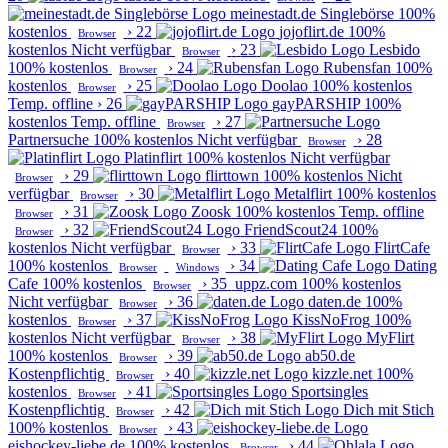
meinestadt.de Singlebörse
100%
kostenlos
›
22
jojoflirt.de
100%
Browser
kostenlos
Nicht verfügbar
›
23
Lesbido
Browser
100% kostenlos
›
24
Rubensfan
100%
Browser
kostenlos
›
25
Doolao
100% kostenlos
Browser
Temp. offline
›
26
gayPARSHIP
100%
kostenlos
Temp. offline
›
27
Browser
Partnersuche
100% kostenlos
Nicht verfügbar
›
28
Browser
Platinflirt
100% kostenlos
Nicht verfügbar
›
29
flirttown
100% kostenlos
Nicht
Browser
verfügbar
›
30
Metalflirt
100% kostenlos
Browser
›
31
Zoosk
100% kostenlos
Temp. offline
Browser
›
32
FriendScout24
100%
Browser
kostenlos
Nicht verfügbar
›
33
FlirtCafe
Browser
100% kostenlos
›
34
Dating
Browser
Windows
Cafe
100% kostenlos
›
35
uppz.com
100% kostenlos
Browser
Nicht verfügbar
›
36
daten.de
100%
Browser
kostenlos
›
37
KissNoFrog
100%
Browser
kostenlos
Nicht verfügbar
›
38
MyFlirt
Browser
100% kostenlos
›
39
ab50.de
Browser
Kostenpflichtig
›
40
kizzle.net
100%
Browser
kostenlos
›
41
Sportsingles
Browser
Kostenpflichtig
›
42
Dich mit Stich
Browser
100% kostenlos
›
43
Browser
eishockey-liebe.de
100% kostenlos
›
44
Browser