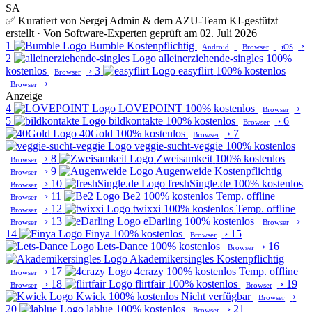
SA
✅ Kuratiert von Sergej Admin & dem AZU-Team
KI-gestützt
erstellt · Von Software-Experten geprüft am 02. Juli 2026
1
Bumble
Kostenpflichtig
›
Android
Browser
iOS
2
alleinerziehende-singles
100%
kostenlos
›
3
easyflirt
100% kostenlos
Browser
›
Browser
Anzeige
4
LOVEPOINT
100% kostenlos
›
Browser
5
bildkontakte
100% kostenlos
›
6
Browser
40Gold
100% kostenlos
›
7
Browser
veggie-sucht-veggie
100% kostenlos
›
8
Zweisamkeit
100% kostenlos
Browser
›
9
Augenweide
Kostenpflichtig
Browser
›
10
freshSingle.de
100% kostenlos
Browser
›
11
Be2
100% kostenlos
Temp. offline
Browser
›
12
twixxi
100% kostenlos
Temp. offline
Browser
›
13
eDarling
100% kostenlos
›
Browser
Browser
14
Finya
100% kostenlos
›
15
Browser
Lets-Dance
100% kostenlos
›
16
Browser
Akademikersingles
Kostenpflichtig
›
17
4crazy
100% kostenlos
Temp. offline
Browser
›
18
flirtfair
100% kostenlos
›
19
Browser
Browser
Kwick
100% kostenlos
Nicht verfügbar
›
Browser
20
lablue
100% kostenlos
›
21
Browser