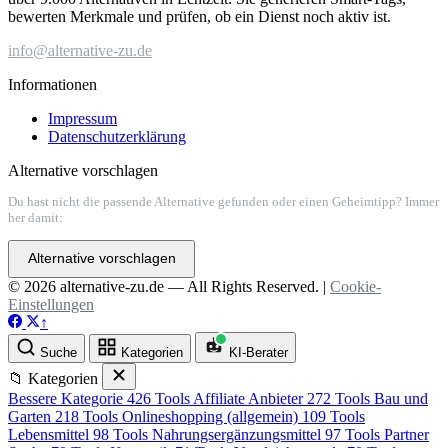
bewerten Merkmale und prüfen, ob ein Dienst noch aktiv ist.
info@alternative-zu.de
Informationen
Impressum
Datenschutzerklärung
Alternative vorschlagen
Du hast nicht die passende Alternative gefunden oder einen Geheimtipp? Immer
her damit:
Alternative vorschlagen
© 2026 alternative-zu.de — All Rights Reserved. |
Cookie-
Einstellungen
↑
Suche
Kategorien
KI-Berater
📁 Kategorien
Bessere Kategorie
426 Tools
Affiliate Anbieter
272 Tools
Bau und
Garten
218 Tools
Onlineshopping (allgemein)
109 Tools
Lebensmittel
98 Tools
Nahrungsergänzungsmittel
97 Tools
Partner