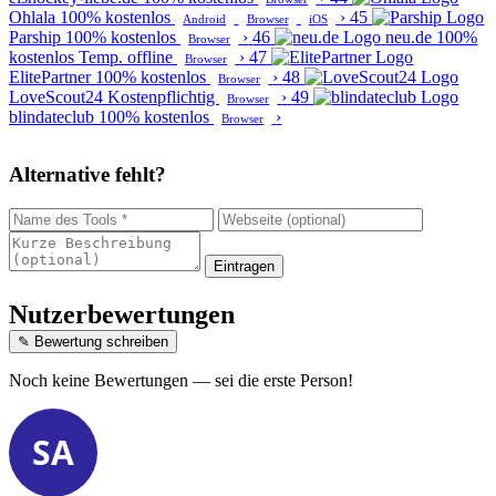
Ohlala
100% kostenlos
›
45
Android
Browser
iOS
Parship
100% kostenlos
›
46
neu.de
100%
Browser
kostenlos
Temp. offline
›
47
Browser
ElitePartner
100% kostenlos
›
48
Browser
LoveScout24
Kostenpflichtig
›
49
Browser
blindateclub
100% kostenlos
›
Browser
Alternative fehlt?
Eintragen
Nutzerbewertungen
✎ Bewertung schreiben
Noch keine Bewertungen — sei die erste Person!
SA